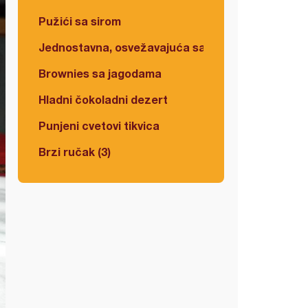
Pužići sa sirom
Jednostavna, osvežavajuća salata
Brownies sa jagodama
Hladni čokoladni dezert
Punjeni cvetovi tikvica
Brzi ručak (3)