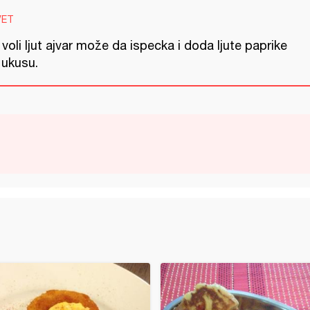
VET
voli ljut ajvar može da ispecka i doda ljute paprike
 ukusu.