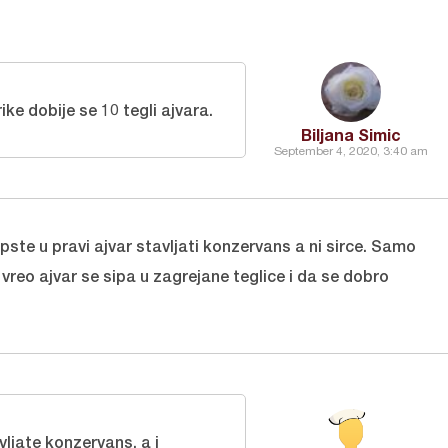
ke dobije se 10 tegli ajvara.
Biljana Simic
September 4, 2020, 3:40 am
ste u pravi ajvar stavljati konzervans a ni sirce. Samo
 vreo ajvar se sipa u zagrejane teglice i da se dobro
ljate konzervans, a i