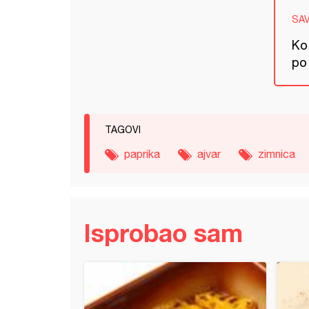
SA
Ko 
po
TAGOVI
paprika
ajvar
zimnica
Isprobao sam
 mafini sa ajvarom