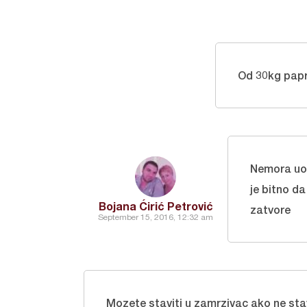
Od 30kg papri
Nemora uop
je bitno da
Bojana Ćirić Petrović
zatvore
September 15, 2016, 12:32 am
Mozete staviti u zamrzivac ako ne stav