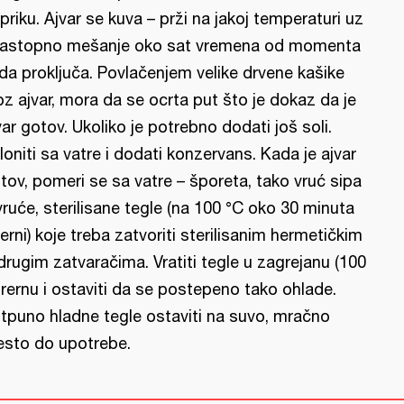
priku. Ajvar se kuva – prži na jakoj temperaturi uz
astopno mešanje oko sat vremena od momenta
da proključa. Povlačenjem velike drvene kašike
oz ajvar, mora da se ocrta put što je dokaz da je
var gotov. Ukoliko je potrebno dodati još soli.
loniti sa vatre i dodati konzervans. Kada je ajvar
tov, pomeri se sa vatre – šporeta, tako vruć sipa
vruće, sterilisane tegle (na 100 °C oko 30 minuta
rerni) koje treba zatvoriti sterilisanim hermetičkim
i drugim zatvaračima. Vratiti tegle u zagrejanu (100
 rernu i ostaviti da se postepeno tako ohlade.
tpuno hladne tegle ostaviti na suvo, mračno
sto do upotrebe.