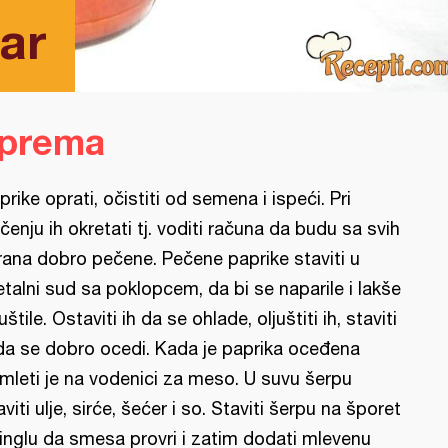
ar
iprema
prike oprati, očistiti od semena i ispeći. Pri
čenju ih okretati tj. voditi računa da budu sa svih
rana dobro pečene. Pečene paprike staviti u
talni sud sa poklopcem, da bi se naparile i lakše
juštile. Ostaviti ih da se ohlade, oljuštiti ih, staviti
da se dobro ocedi. Kada je paprika oceđena
mleti je na vodenici za meso. U suvu šerpu
aviti ulje, sirće, šećer i so. Staviti šerpu na šporet
ringlu da smesa provri i zatim dodati mlevenu