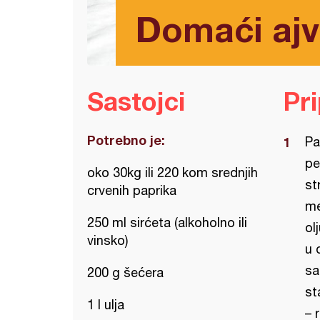
Domaći ajv
Sastojci
Pr
Potrebno je:
Pa
pe
oko 30kg ili 220 kom srednjih
st
crvenih paprika
me
250 ml sirćeta (alkoholno ili
ol
vinsko)
u 
sa
200 g šećera
st
1 l ulja
– 