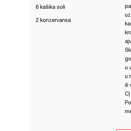
pa
6 kašika soli
uz
2 konzervansa
ka
kr
aj
Sk
go
u 
u 
il
C)
Po
me