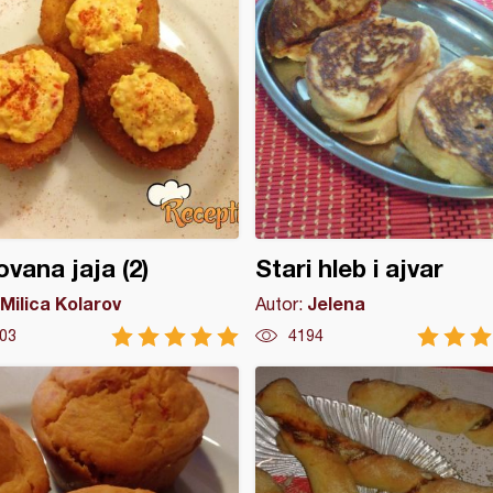
vana jaja (2)
Stari hleb i ajvar
Milica Kolarov
Jelena
Autor:
03
4194