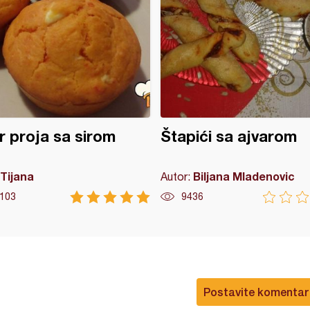
r proja sa sirom
Štapići sa ajvarom
Tijana
Biljana Mladenovic
Autor:
103
9436
Postavite komentar