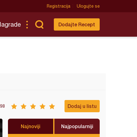
Registracija
Ulogujte se
Nagrade
Dodajte Recept
Dodaj u listu
98
Najnoviji
Najpopularniji