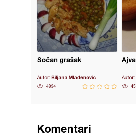
Sočan grašak
Ajva
Biljana Mladenovic
Autor:
Autor:
4834
45
Komentari