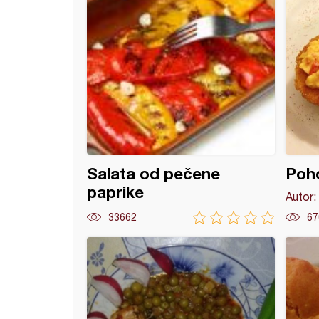
Salata od pečene
Poho
paprike
Autor:
33662
67
rolat sa pilećim prsima i trapistom