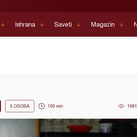
Ishrana
Saveti
Magazin
5
OSOBA
100 min
1681