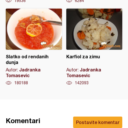
19536
6284
Slatko od rendanih
Karfiol za zimu
dunja
Jadranka
Jadranka
Autor:
Autor:
Tomasevic
Tomasevic
180188
142093
Komentari
Postavite komentar