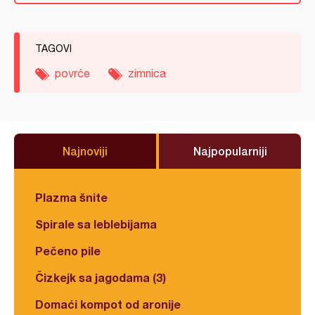
TAGOVI
povrće
zimnica
Najnoviji
Najpopularniji
Plazma šnite
Spirale sa leblebijama
Pečeno pile
Čizkejk sa jagodama (3)
Domaći kompot od aronije