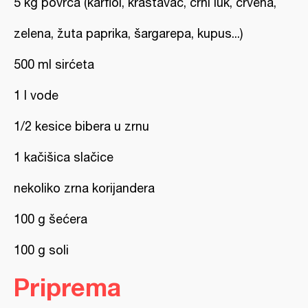
5 kg povrća (karfiol, krastavac, crni luk, crvena,
zelena, žuta paprika, šargarepa, kupus...)
500 ml sirćeta
1 l vode
1/2 kesice bibera u zrnu
1 kačišica slačice
nekoliko zrna korijandera
100 g šećera
100 g soli
Priprema