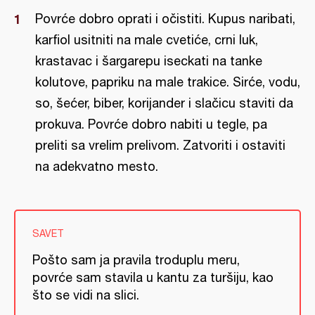
Povrće dobro oprati i očistiti. Kupus naribati,
karfiol usitniti na male cvetiće, crni luk,
krastavac i šargarepu iseckati na tanke
kolutove, papriku na male trakice. Sirće, vodu,
so, šećer, biber, korijander i slačicu staviti da
prokuva. Povrće dobro nabiti u tegle, pa
preliti sa vrelim prelivom. Zatvoriti i ostaviti
na adekvatno mesto.
SAVET
Pošto sam ja pravila troduplu meru,
povrće sam stavila u kantu za turšiju, kao
što se vidi na slici.