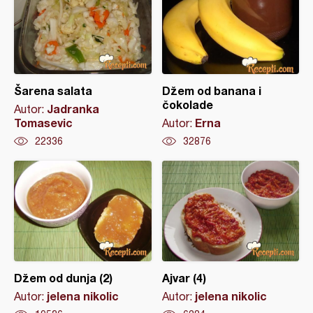
Šarena salata
Džem od banana i
čokolade
Jadranka
Autor:
Tomasevic
Erna
Autor:
22336
32876
Džem od dunja (2)
Ajvar (4)
jelena nikolic
jelena nikolic
Autor:
Autor: