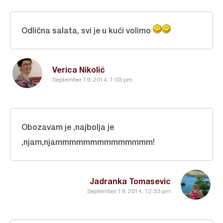
Odlična salata, svi je u kući volimo
Verica Nikolić
September 19, 2014, 1:03 pm
Obozavam je ,najbolja je
,njam,njammmmmmmmmmmmmm!
Jadranka Tomasevic
September 19, 2014, 12:33 pm