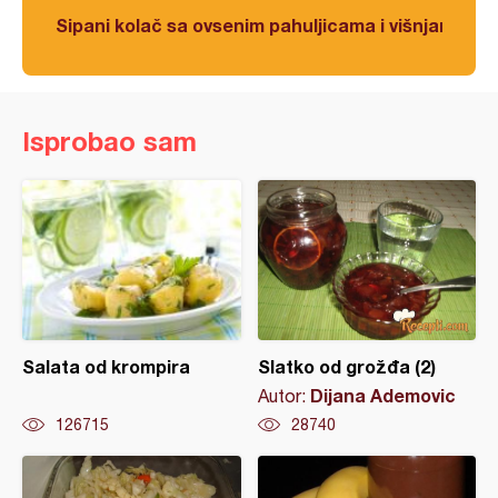
Sipani kolač sa ovsenim pahuljicama i višnjama
Isprobao sam
Salata od krompira
Slatko od grožđa (2)
Dijana Ademovic
Autor:
126715
28740