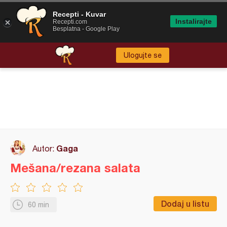
Recepti - Kuvar
Instalirajte
Recepti.com
Besplatna - Google Play
Ulogujte se
Gaga
Autor:
Mešana/rezana salata
Dodaj u listu
60 min