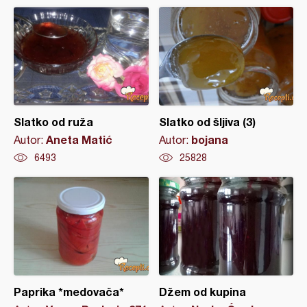
Slatko od ruža
Slatko od šljiva (3)
Aneta Matić
bojana
Autor:
Autor:
6493
25828
Paprika *medovača*
Džem od kupina