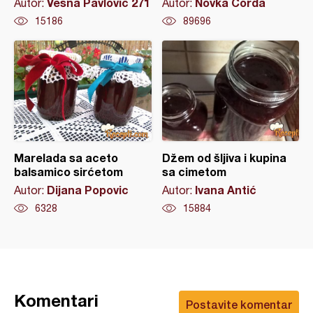
Vesna Pavlovic 271
Novka Ćorda
Autor:
Autor:
15186
89696
Marelada sa aceto
Džem od šljiva i kupina
balsamico sirćetom
sa cimetom
Dijana Popovic
Ivana Antić
Autor:
Autor:
6328
15884
Komentari
Postavite komentar