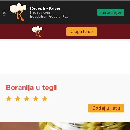
Recepti - Kuvar
Instalirajte
Recepti.com
Besplatna - Google Play
Ulogujte se
Boranija u tegli
Dodaj u listu