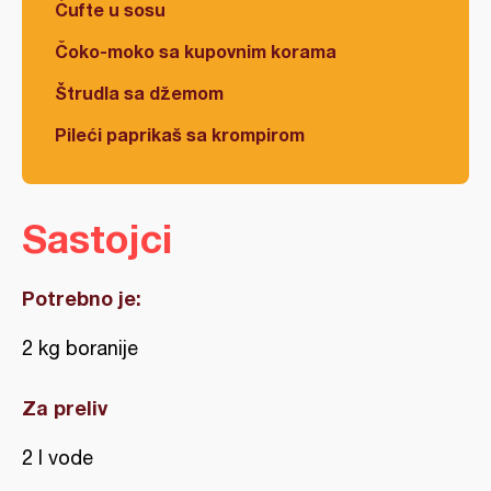
Ćufte u sosu
Čoko-moko sa kupovnim korama
Štrudla sa džemom
Pileći paprikaš sa krompirom
Sastojci
Potrebno je:
2 kg boranije
Za preliv
2 l vode