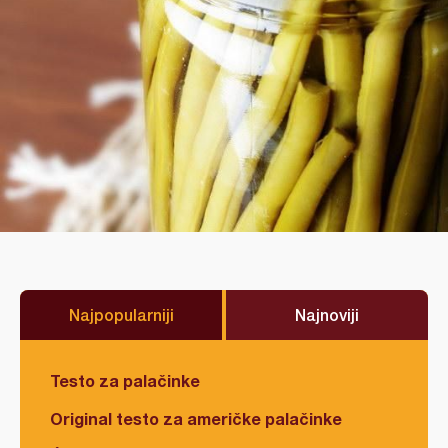
Najpopularniji
Najnoviji
Testo za palačinke
Original testo za američke palačinke