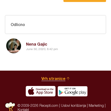
Odlicno
Nena Gajic
June 30, 2020, 8:42 pm
Vrh stranice
© 2009-2026 Recepti.com |
Uslovi korišćenja
|
Marketing
|
Kontakt