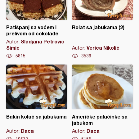
Patišpanj sa voćem i
Rolat sa jabukama (2)
prelivom od čokolade
Sladjana Petrovic
Autor:
Simic
Verica Nikolić
Autor:
5815
3539
Bakin kolač sa jabukama
Američke palačinke sa
jabukom
Daca
Daca
Autor:
Autor:
10672
5155