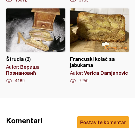
Štrudla (3)
Francuski kolač sa
jabukama
Верица
Autor:
Познановић
Verica Damjanovic
Autor:
4169
7250
Komentari
Postavite komentar