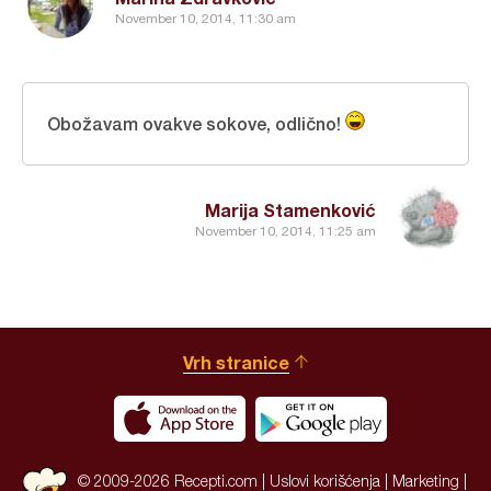
November 10, 2014, 11:30 am
Obožavam ovakve sokove, odlično!
Marija Stamenković
November 10, 2014, 11:25 am
Vrh stranice
© 2009-2026 Recepti.com |
Uslovi korišćenja
|
Marketing
|