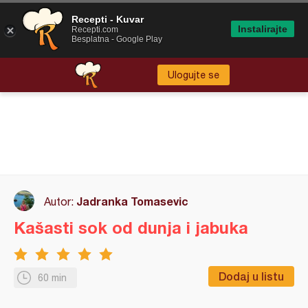
Recepti - Kuvar
Instalirajte
Recepti.com
Besplatna - Google Play
Ulogujte se
Jadranka Tomasevic
Autor:
Kašasti sok od dunja i jabuka
Dodaj u listu
60 min