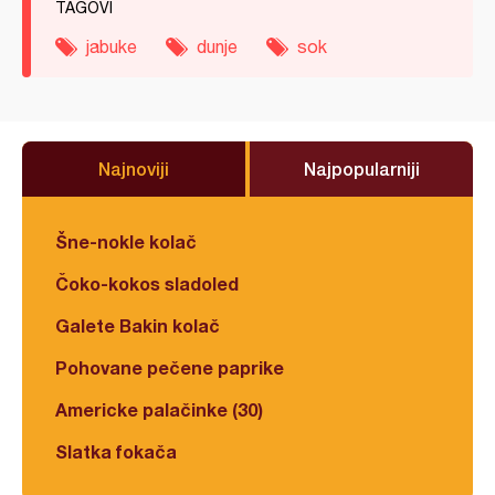
TAGOVI
jabuke
dunje
sok
Najnoviji
Najpopularniji
Šne-nokle kolač
Čoko-kokos sladoled
Galete Bakin kolač
Pohovane pečene paprike
Americke palačinke (30)
Slatka fokača