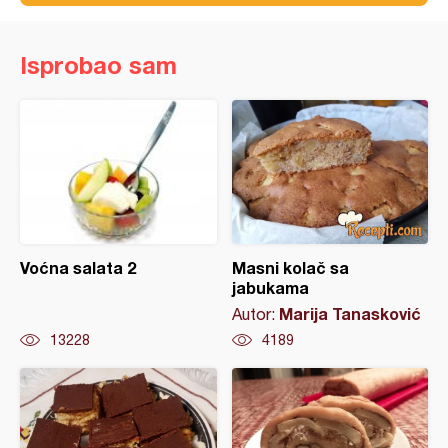
Isprobao sam
Voćna salata 2
Masni kolač sa
jabukama
Marija Tanasković
Autor:
13228
4189