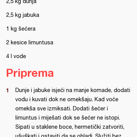
2,5 kg dunja
2,5 kg jabuka
1 kg šećera
2 kesice limuntusa
4 l vode
Priprema
Dunje i jabuke isjeći na manje komade, dodati
vodu i kuvati dok ne omekšaju. Kad voće
omekša sve izmiksati. Dodati šećer i
limuntus i miješati dok se šećer ne istopi.
Sipati u staklene boce, hermetički zatvoriti,
ušuškati i ostaviti da se ohladi. Služiti bez