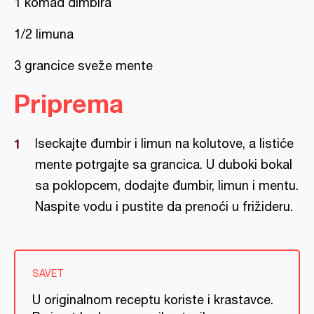
1 komad đimbira
1/2 limuna
3 grancice sveže mente
Priprema
Iseckajte đumbir i limun na kolutove, a listiće
mente potrgajte sa grancica. U duboki bokal
sa poklopcem, dodajte đumbir, limun i mentu.
Naspite vodu i pustite da prenoći u frižideru.
SAVET
U originalnom receptu koriste i krastavce.