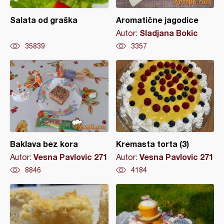
Salata od graška
Aromatične jagodice
Sladjana Bokic
Autor:
35839
3357
Baklava bez kora
Kremasta torta (3)
Vesna Pavlovic 271
Vesna Pavlovic 271
Autor:
Autor:
8846
4184