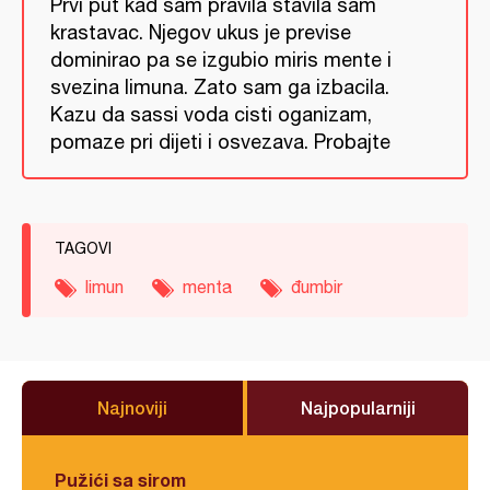
Prvi put kad sam pravila stavila sam
krastavac. Njegov ukus je previse
dominirao pa se izgubio miris mente i
svezina limuna. Zato sam ga izbacila.
Kazu da sassi voda cisti oganizam,
pomaze pri dijeti i osvezava. Probajte
TAGOVI
limun
menta
đumbir
Najnoviji
Najpopularniji
Pužići sa sirom