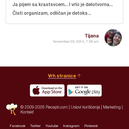
Ja pijem sa krastsvcem... I vrlo je delotvorna...
Čisti organizam, odličan je detoks...
Tijana
November 26, 2014, 7:38 am
Vrh stranice
© 2009-2026 Recepti.com |
Uslovi korišćenja
|
Marketing
|
Kontakt
Facebook
Twitter
Youtube
Instagram
Pinterest