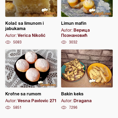
Kolač sa limunom i
Limun mafin
jabukama
Верица
Autor:
Verica Nikolić
Познановић
Autor:
5083
3032
Krofne sa rumom
Bakin keks
Vesna Pavlovic 271
Dragana
Autor:
Autor:
5851
7296