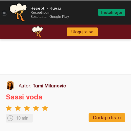
Recepti - Kuvar
Instalirajte
Recepti.com
Besplatna - Google Play
Ulogujte se
Tami Milanovic
Autor:
Sassi voda
Dodaj u listu
10 min