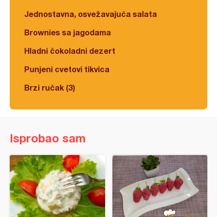
Jednostavna, osvežavajuća salata
Brownies sa jagodama
Hladni čokoladni dezert
Punjeni cvetovi tikvica
Brzi ručak (3)
Isprobao sam