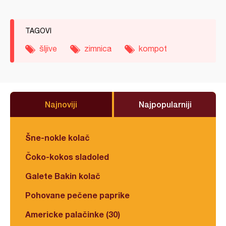
TAGOVI
šljive
zimnica
kompot
Najnoviji
Najpopularniji
Šne-nokle kolač
Čoko-kokos sladoled
Galete Bakin kolač
Pohovane pečene paprike
Americke palačinke (30)