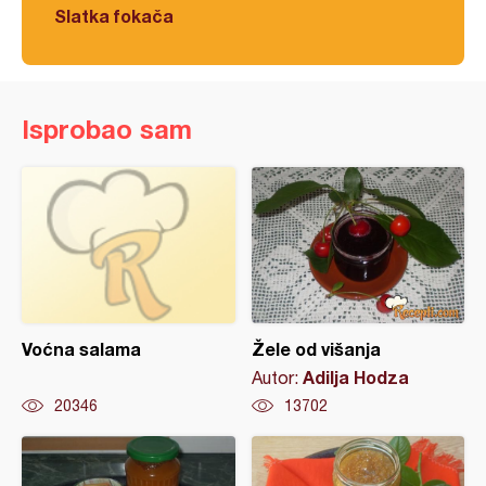
Slatka fokača
Isprobao sam
Voćna salama
Žele od višanja
Adilja Hodza
Autor:
20346
13702