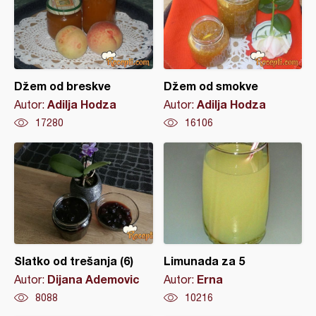
Džem od breskve
Džem od smokve
Adilja Hodza
Adilja Hodza
Autor:
Autor:
17280
16106
Slatko od trešanja (6)
Limunada za 5
Dijana Ademovic
Erna
Autor:
Autor:
8088
10216