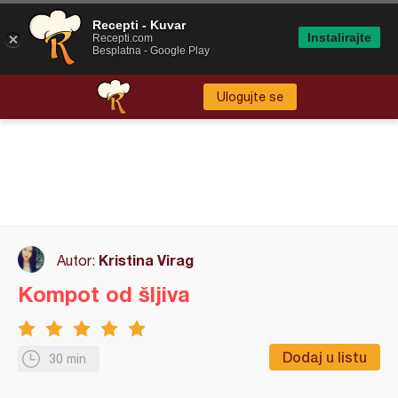
Recepti - Kuvar
Instalirajte
Recepti.com
Besplatna - Google Play
Ulogujte se
Kristina Virag
Autor:
Kompot od šljiva
Dodaj u listu
30 min