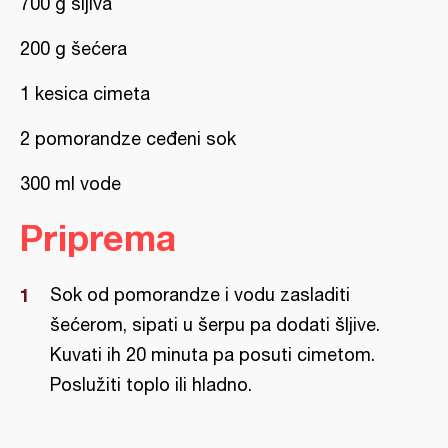
700 g šljiva
200 g šećera
1 kesica cimeta
2 pomorandze ceđeni sok
300 ml vode
Priprema
Sok od pomorandze i vodu zasladiti
šećerom, sipati u šerpu pa dodati šljive.
Kuvati ih 20 minuta pa posuti cimetom.
Poslužiti toplo ili hladno.