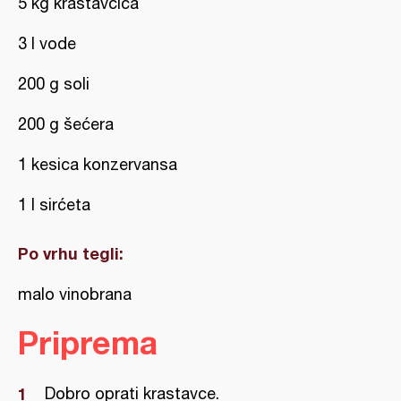
5 kg krastavčića
3 l vode
200 g soli
200 g šećera
1 kesica konzervansa
1 l sirćeta
Po vrhu tegli:
malo vinobrana
Priprema
Dobro oprati krastavce.