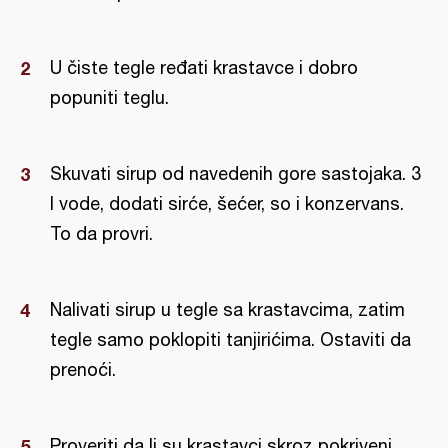
U čiste tegle ređati krastavce i dobro
popuniti teglu.
Skuvati sirup od navedenih gore sastojaka. 3
l vode, dodati sirće, šećer, so i konzervans.
To da provri.
Nalivati sirup u tegle sa krastavcima, zatim
tegle samo poklopiti tanjirićima. Ostaviti da
prenoći.
Proveriti da li su krastavci skroz pokriveni