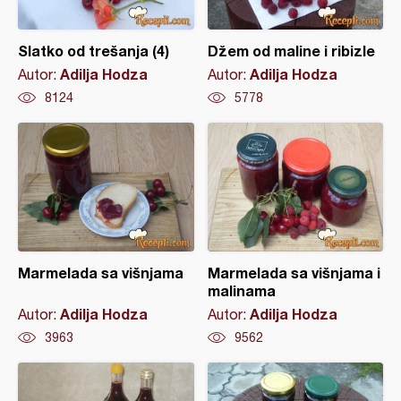
Slatko od trešanja (4)
Džem od maline i ribizle
Adilja Hodza
Adilja Hodza
Autor:
Autor:
8124
5778
Marmelada sa višnjama
Marmelada sa višnjama i
malinama
Adilja Hodza
Adilja Hodza
Autor:
Autor:
3963
9562