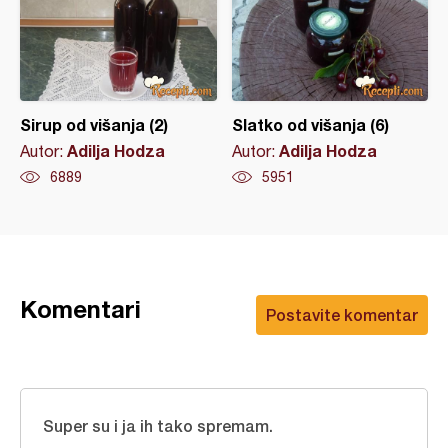
Sirup od višanja (2)
Slatko od višanja (6)
Adilja Hodza
Adilja Hodza
Autor:
Autor:
6889
5951
Komentari
Postavite komentar
Super su i ja ih tako spremam.