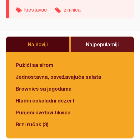
krastavac
zimnica
Najnoviji
Najpopularniji
Pužići sa sirom
Jednostavna, osvežavajuća salata
Brownies sa jagodama
Hladni čokoladni dezert
Punjeni cvetovi tikvica
Brzi ručak (3)