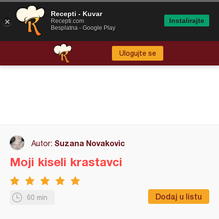
Recepti - Kuvar
Instalirajte
Recepti.com
Besplatna - Google Play
Ulogujte se
Suzana Novakovic
Autor:
Moji kiseli krastavci
Dodaj u listu
60 min