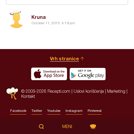
Kruna
October 11, 2015, 4:19 pm
Vrh stranice
© 2009-2026 Recepti.com |
Uslovi korišćenja
|
Marketing
|
Kontakt
Facebook
Twitter
Youtube
Instagram
Pinterest
Site by:
HALO