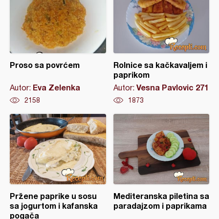
Proso sa povrćem
Rolnice sa kačkavaljem i
paprikom
Eva Zelenka
Vesna Pavlovic 271
Autor:
Autor:
2158
1873
Pržene paprike u sosu
Mediteranska piletina sa
sa jogurtom i kafanska
paradajzom i paprikama
pogača