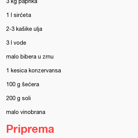
3 kg paprika
1 l sirćeta
2-3 kašike ulja
3 l vode
malo bibera u zrnu
1 kesica konzervansa
100 g šećera
200 g soli
malo vinobrana
Priprema