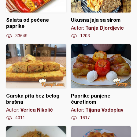
Salata od pečene
Ukusna jaja sa sirom
paprike
Tanja Djordjevic
Autor:
33649
1203
Carska pita bez belog
Paprike punjene
brašna
ćuretinom
Verica Nikolić
Tijana Vodoplav
Autor:
Autor:
4011
1617