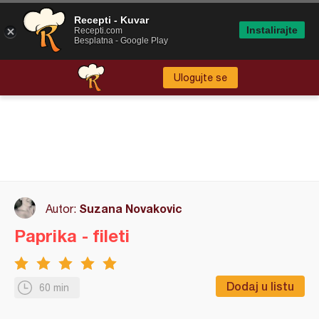
Recepti - Kuvar
Instalirajte
Recepti.com
Besplatna - Google Play
Ulogujte se
Suzana Novakovic
Autor:
Paprika - fileti
Dodaj u listu
60 min