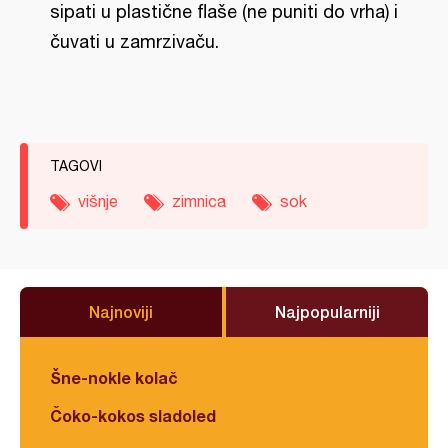
sipati u plastične flaše (ne puniti do vrha) i
čuvati u zamrzivaču.
TAGOVI
višnje
zimnica
sok
Najnoviji
Najpopularniji
Šne-nokle kolač
Čoko-kokos sladoled