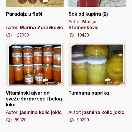
Paradajz u flaši
Sok od kupina (2)
Marija
Autor:
Marina Zdravkovic
Stamenković
Autor:
127939
19428
Vitaminski ajvar od
Tumbana paprika
sveže šargarepe i belog
luka
jasmina kolic jokic
jasmina kolic jokic
Autor:
Autor:
89820
90200