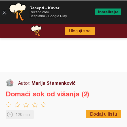
Recepti - Kuvar
Instalirajte
Recepti.com
Besplatna - Google Play
Ulogujte se
Marija Stamenković
Autor:
Domaći sok od višanja (2)
Dodaj u listu
120 min