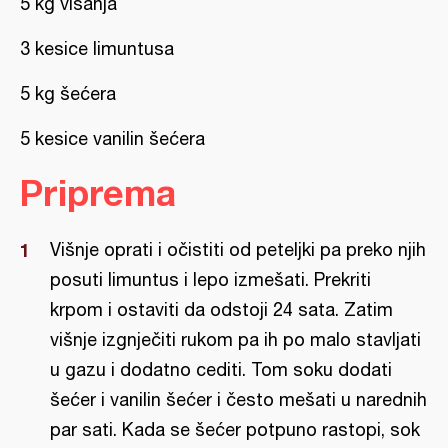
5 kg višanja
3 kesice limuntusa
5 kg šećera
5 kesice vanilin šećera
Priprema
Višnje oprati i očistiti od peteljki pa preko njih
posuti limuntus i lepo izmešati. Prekriti
krpom i ostaviti da odstoji 24 sata. Zatim
višnje izgnječiti rukom pa ih po malo stavljati
u gazu i dodatno cediti. Tom soku dodati
šećer i vanilin šećer i često mešati u narednih
par sati. Kada se šećer potpuno rastopi, sok