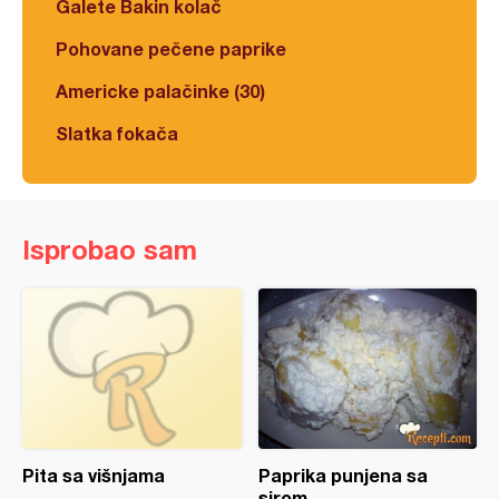
Galete Bakin kolač
Pohovane pečene paprike
Americke palačinke (30)
Slatka fokača
Isprobao sam
Pita sa višnjama
Paprika punjena sa
sirom