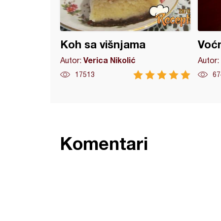
Koh sa višnjama
Voć
Verica Nikolić
Autor:
Autor:
17513
67
Komentari