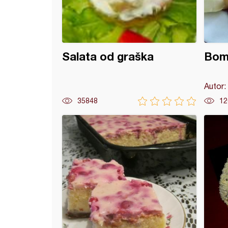
Salata od graška
Bomb
Autor:
35848
12
*Šumska čarolija*