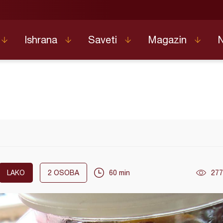
Ishrana
Saveti
Magazin
LAKO
2
OSOBA
60 min
277