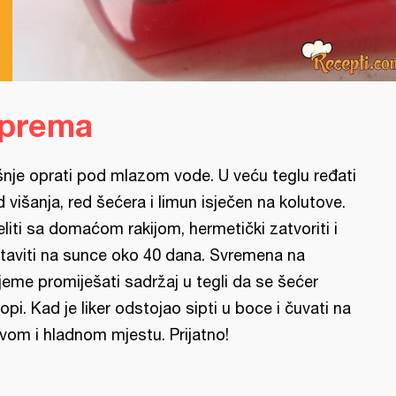
iprema
šnje oprati pod mlazom vode. U veću teglu ređati
d višanja, red šećera i limun isječen na kolutove.
eliti sa domaćom rakijom, hermetički zatvoriti i
taviti na sunce oko 40 dana. Svremena na
ijeme promiješati sadržaj u tegli da se šećer
topi. Kad je liker odstojao sipti u boce i čuvati na
vom i hladnom mjestu. Prijatno!