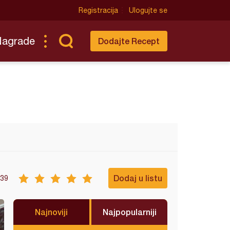
Registracija
Ulogujte se
Nagrade
Dodajte Recept
Dodaj u listu
39
Najnoviji
Najpopularniji