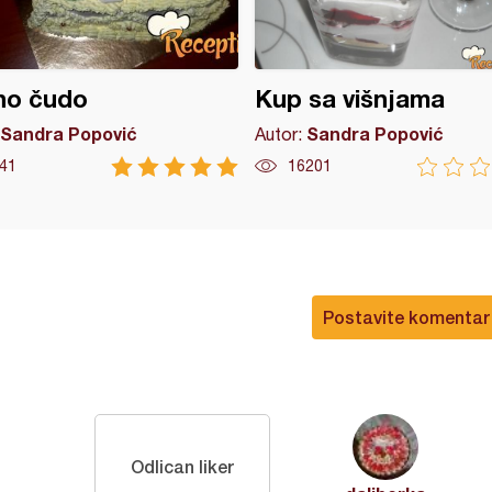
no čudo
Kup sa višnjama
Sandra Popović
Sandra Popović
Autor:
41
16201
Postavite komentar
Odlican liker