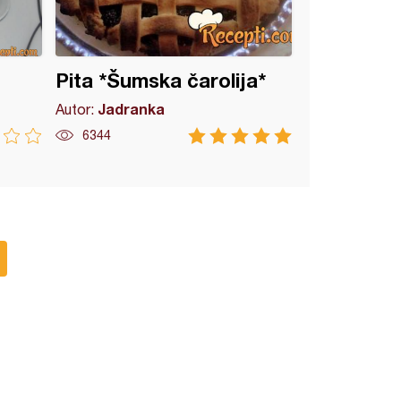
Pita *Šumska čarolija*
Jadranka
Autor:
6344