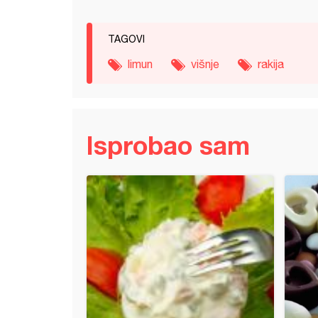
TAGOVI
limun
višnje
rakija
Isprobao sam
mafini (višnje)