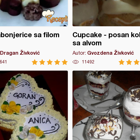
onjerice sa filom
Cupcake - posan ko
sa alvom
Dragan Živković
Gvozdena Živković
Autor:
641
11492