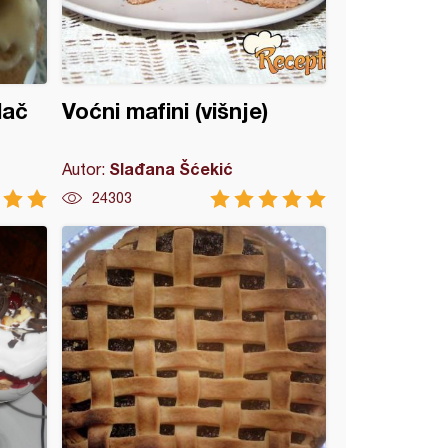
lač
Voćni mafini (višnje)
Slađana Šćekić
Autor:
24303