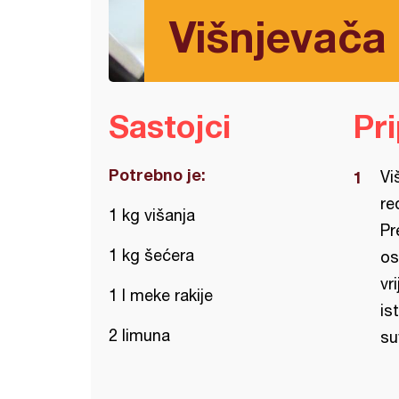
Višnjevača
Sastojci
Pr
Potrebno je:
Vi
re
1 kg višanja
Pr
1 kg šećera
os
vr
1 l meke rakije
is
2 limuna
su