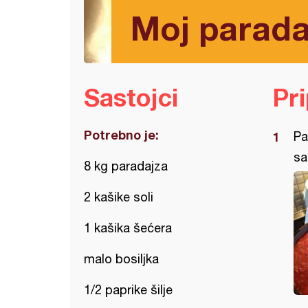
Moj parada
Sastojci
Pr
Potrebno je:
Pa
sa
8 kg paradajza
2 kašike soli
1 kašika šećera
malo bosiljka
1/2 paprike šilje