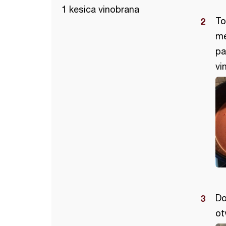
1 kesica vinobrana
To
me
pa
vi
Do
ot