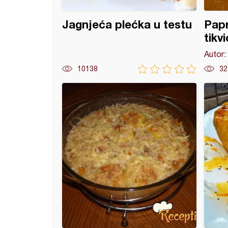
Jagnjeća plećka u testu
Papr
tikv
Autor:
10138
32
ne paprike sa pilećom džigericom i pirinčem