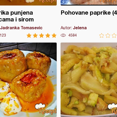
ika punjena
Pohovane paprike (4
icama i sirom
Jadranka Tomasevic
Jelena
Autor:
123
4584