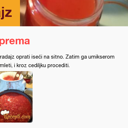
jz
iprema
radajz oprati iseći na sitno. Zatim ga umikserom
mleti, i kroz cediljku procediti.