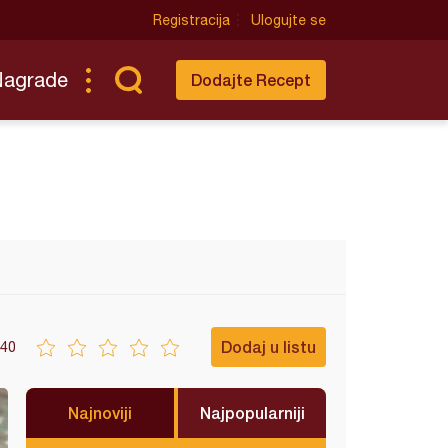
Registracija
Ulogujte se
Nagrade
Dodajte Recept
Dodaj u listu
40
Najnoviji
Najpopularniji