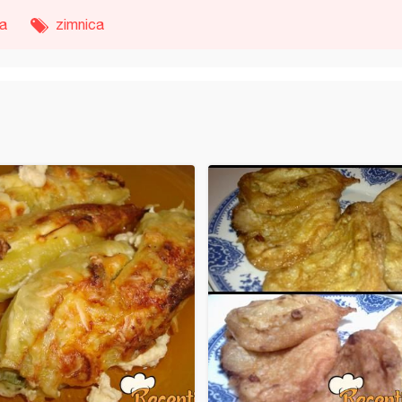
ka
zimnica