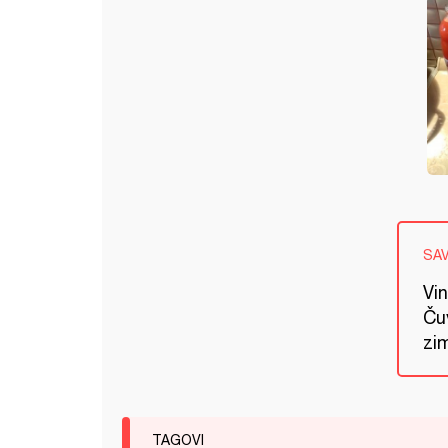
SA
Vi
Ču
zim
TAGOVI