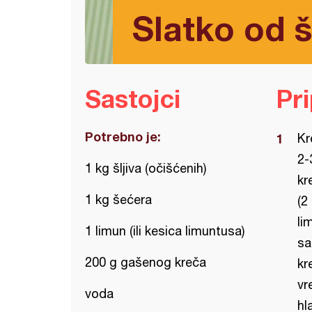
Slatko od š
Sastojci
Pr
Potrebno je:
Kr
2-
1 kg šljiva (očišćenih)
kr
1 kg šećera
(2
li
1 limun (ili kesica limuntusa)
sa
200 g gašenog kreča
kr
vr
voda
hl