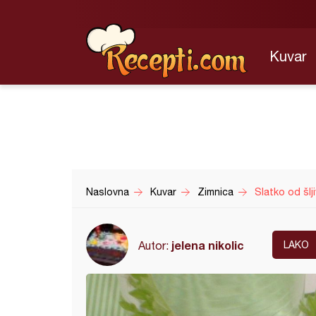
Kuvar
Naslovna
Kuvar
Zimnica
Slatko od šlj
jelena nikolic
Autor:
LAKO