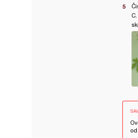
Či
C.
sk
SA
Ov
od 