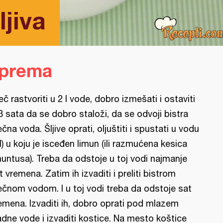
ljiva
iprema
eč rastvoriti u 2 l vode, dobro izmešati i ostaviti
3 sata da se dobro staloži, da se odvoji bistra
ečna voda. Šljive oprati, oljuštiti i spustati u vodu
 l) u koju je isceđen limun (ili razmućena kesica
muntusa). Treba da odstoje u toj vodi najmanje
t vremena. Zatim ih izvaditi i preliti bistrom
ečnom vodom. I u toj vodi treba da odstoje sat
emena. Izvaditi ih, dobro oprati pod mlazem
adne vode i izvaditi kostice. Na mesto koštice