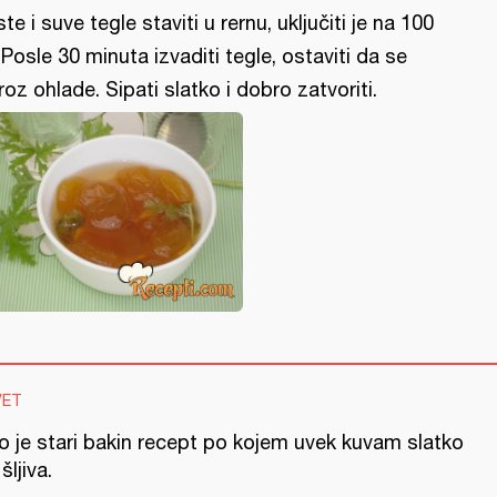
ste i suve tegle staviti u rernu, uključiti je na 100
 Posle 30 minuta izvaditi tegle, ostaviti da se
roz ohlade. Sipati slatko i dobro zatvoriti.
VET
o je stari bakin recept po kojem uvek kuvam slatko
šljiva.