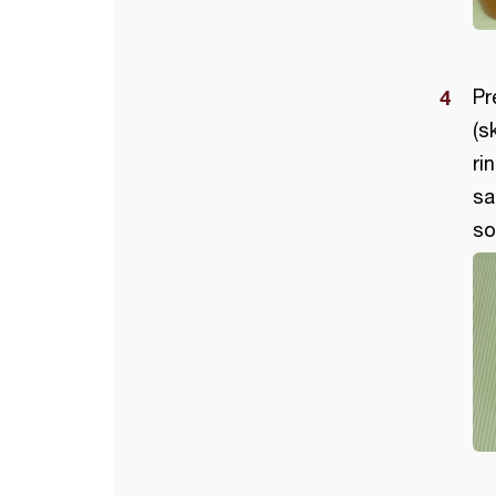
Pr
(s
ri
sa
so