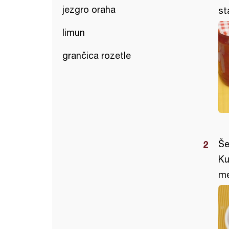
jezgro oraha
st
limun
grančica rozetle
Še
Ku
me