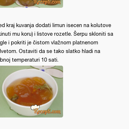
ed kraj kuvanja dodati limun isecen na kolutove
kinuti mu koru) i listove rozetle. Šerpu skloniti sa
ngle i pokriti je čistom vlažnom platnenom
lvetom. Ostaviti da se tako slatko hladi na
bnoj temperaturi 10 sati.