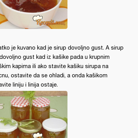
atko je kuvano kad je sirup dovoljno gust. A sirup
 dovoljno gust kad iz kašike pada u krupnim
škim kapima ili ako stavite kašiku sirupa na
cnu, ostavite da se ohladi, a onda kašikom
vite liniju i linija ostaje.