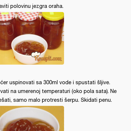
aviti polovinu jezgra oraha.
ćer uspinovati sa 300ml vode i spustati šljive.
vati na umerenoj temperaturi (oko pola sata). Ne
šati, samo malo protresti šerpu. Skidati penu.