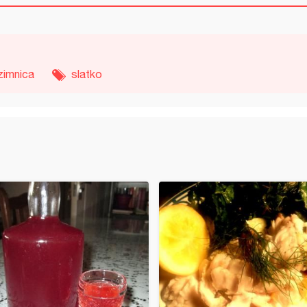
zimnica
slatko