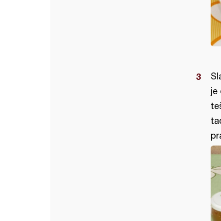
Sl
je
te
ta
pra