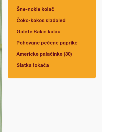
Šne-nokle kolač
Čoko-kokos sladoled
Galete Bakin kolač
Pohovane pečene paprike
Americke palačinke (30)
Slatka fokača