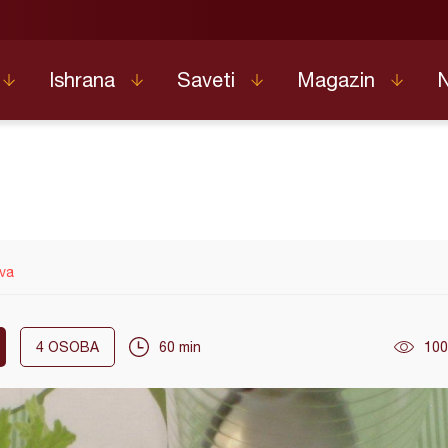
Ishrana
Saveti
Magazin
iva
4
OSOBA
60 min
100