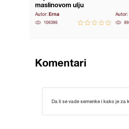
maslinovom ulju
Erna
Autor:
Autor:
106386
89
Komentari
Da li se vade semenke i kako je z