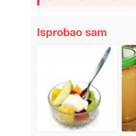
Isprobao sam
z od bundeve (2)