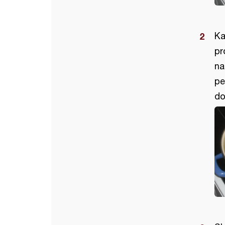
Ka
pr
na
pe
do