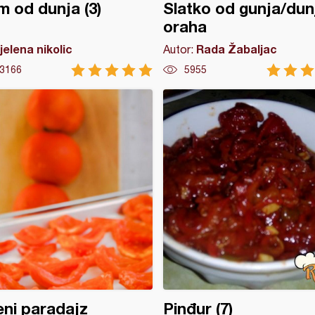
 od dunja (3)
Slatko od gunja/dunj
oraha
jelena nikolic
Rada Žabaljac
Autor:
3166
5955
ni paradajz
Pinđur (7)