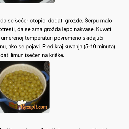
da se šećer otopio, dodati grožđe. Šerpu malo
otresti, da se zrna grožđa lepo nakvase. Kuvati
 umerenoj temperaturi povremeno skidajući
nu, ako se pojavi. Pred kraj kuvanja (5-10 minuta)
dati limun isečen na kriške.