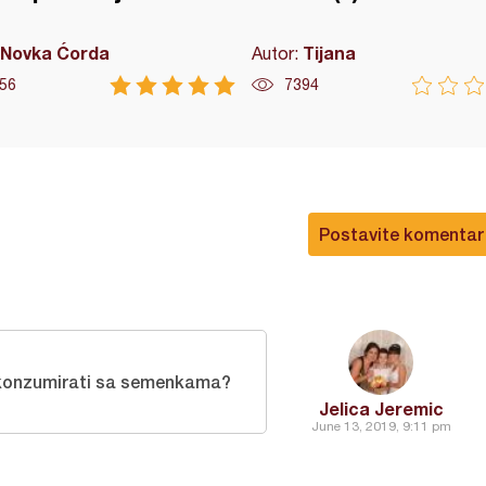
Novka Ćorda
Tijana
Autor:
56
7394
Postavite komentar
a konzumirati sa semenkama?
Jelica Jeremic
June 13, 2019, 9:11 pm