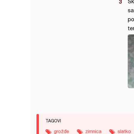
Sk
sa
po
te
TAGOVI
grožđe
zimnica
slatko