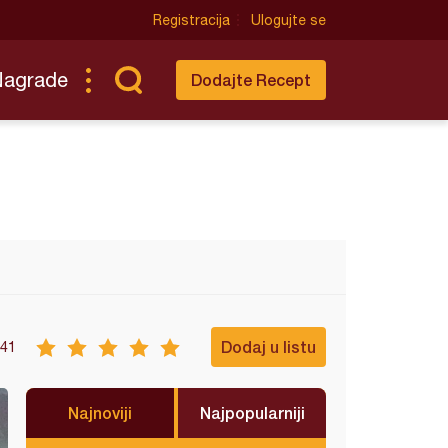
Registracija
Ulogujte se
Nagrade
Dodajte Recept
Dodaj u listu
41
Najnoviji
Najpopularniji