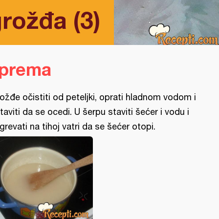
rožđa (3)
iprema
ožđe očistiti od peteljki, oprati hladnom vodom i
taviti da se ocedi. U šerpu staviti šećer i vodu i
grevati na tihoj vatri da se šećer otopi.