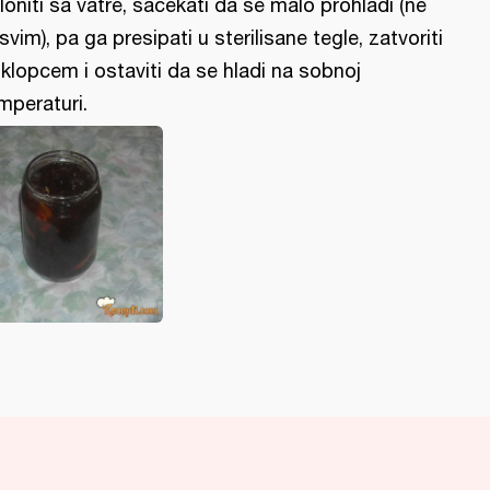
loniti sa vatre, sačekati da se malo prohladi (ne
svim), pa ga presipati u sterilisane tegle, zatvoriti
klopcem i ostaviti da se hladi na sobnoj
mperaturi.