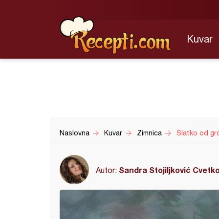
Kuvar
Naslovna
Kuvar
Zimnica
Slatko od gr
Sandra Stojiljković Cvetk
Autor: