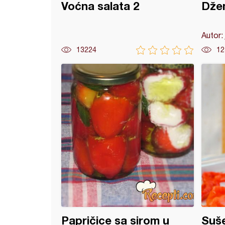
Voćna salata 2
Džem
Autor:
13224
12
od jabuka
Papričice sa sirom u
Suše