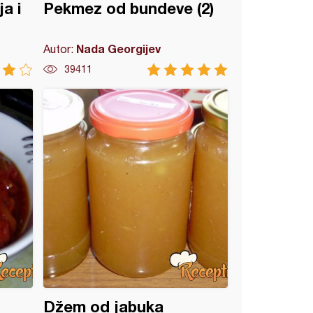
a i
Pekmez od bundeve (2)
Nada Georgijev
Autor:
39411
Džem od jabuka