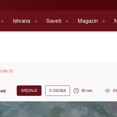
Ishrana
Saveti
Magazin
ožđa (3)
ović
SREDNJE
5
OSOBA
90 min
43