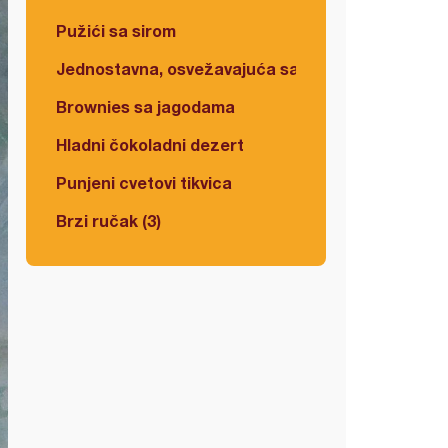
Pužići sa sirom
Jednostavna, osvežavajuća salata
Brownies sa jagodama
Hladni čokoladni dezert
Punjeni cvetovi tikvica
Brzi ručak (3)