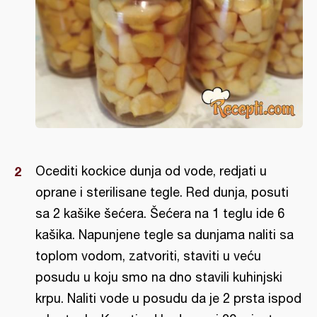
Ocediti kockice dunja od vode, redjati u
oprane i sterilisane tegle. Red dunja, posuti
sa 2 kašike šećera. Šećera na 1 teglu ide 6
kašika. Napunjene tegle sa dunjama naliti sa
toplom vodom, zatvoriti, staviti u veću
posudu u koju smo na dno stavili kuhinjski
krpu. Naliti vode u posudu da je 2 prsta ispod