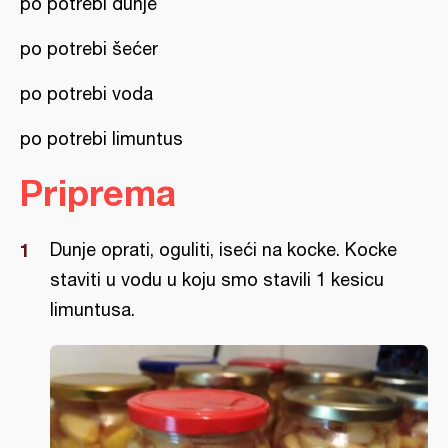
po potrebi dunje
po potrebi šećer
po potrebi voda
po potrebi limuntus
Priprema
Dunje oprati, oguliti, iseći na kocke. Kocke
staviti u vodu u koju smo stavili 1 kesicu
limuntusa.