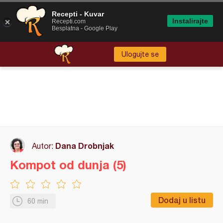
Recepti - Kuvar
Instalirajte
Recepti.com
Besplatna - Google Play
Ulogujte se
Dana Drobnjak
Autor:
Kompot od dunja (5)
Dodaj u listu
60 min