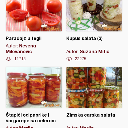
Paradajz u tegli
Kupus salata (3)
Nevena
Autor:
Milovanović
Suzana Mitic
Autor:
11718
22275
Štapići od paprike i
Zimska carska salata
šargarepe sa celerom
Marija
Marija