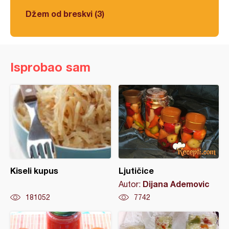
Džem od breskvi (3)
Isprobao sam
Kiseli kupus
Ljutičice
Dijana Ademovic
Autor:
181052
7742