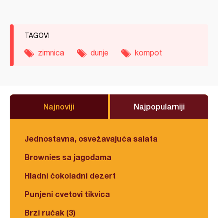
TAGOVI
zimnica
dunje
kompot
Najnoviji
Najpopularniji
Jednostavna, osvežavajuća salata
Brownies sa jagodama
Hladni čokoladni dezert
Punjeni cvetovi tikvica
Brzi ručak (3)