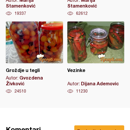
Autor:
Autor:
Stamenković
Stamenković
19337
62612
Groždje u tegli
Vezinke
Gvozdena
Autor:
Živković
Dijana Ademovic
Autor:
24510
11230
Komentari