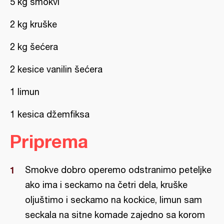
5 kg smokvi
2 kg kruške
2 kg šećera
2 kesice vanilin šećera
1 limun
1 kesica džemfiksa
Priprema
Smokve dobro operemo odstranimo peteljke
ako ima i seckamo na četri dela, kruške
oljuštimo i seckamo na kockice, limun sam
seckala na sitne komade zajedno sa korom