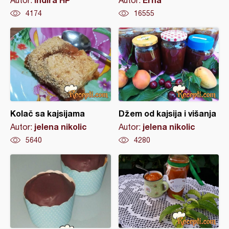
Autor:
Autor:
4174
16555
Kolač sa kajsijama
Džem od kajsija i višanja
jelena nikolic
jelena nikolic
Autor:
Autor:
5640
4280