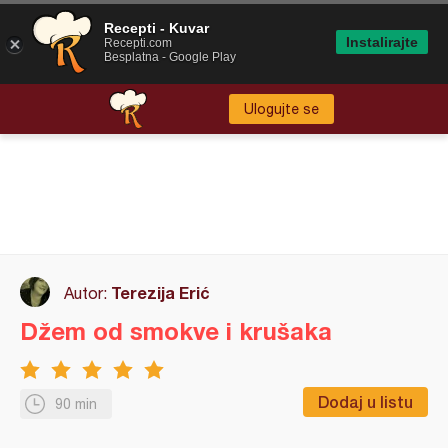
Recepti - Kuvar
Instalirajte
Recepti.com
Besplatna - Google Play
Ulogujte se
Terezija Erić
Autor:
Džem od smokve i krušaka
Dodaj u listu
90 min