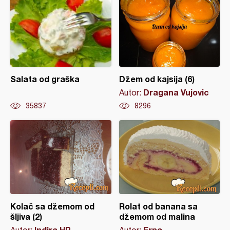
Salata od graška
Džem od kajsija (6)
Dragana Vujovic
Autor:
35837
8296
Kolač sa džemom od
Rolat od banana sa
šljiva (2)
džemom od malina
Indira HP
Erna