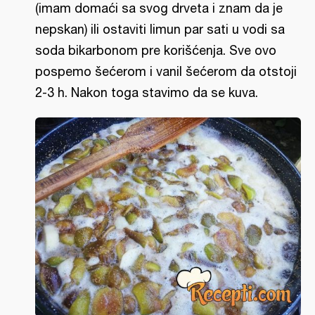
(imam domaći sa svog drveta i znam da je
nepskan) ili ostaviti limun par sati u vodi sa
soda bikarbonom pre korišćenja. Sve ovo
pospemo šećerom i vanil šećerom da otstoji
2-3 h. Nakon toga stavimo da se kuva.