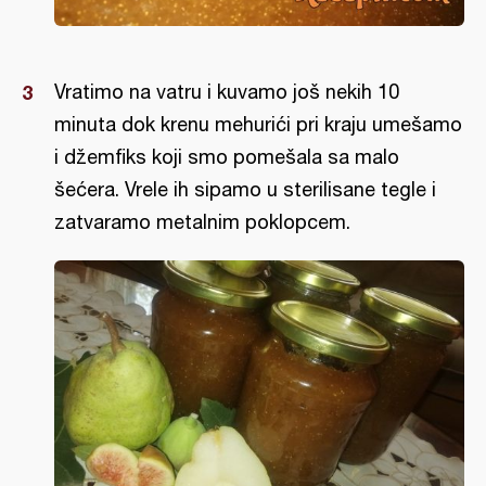
Vratimo na vatru i kuvamo još nekih 10
minuta dok krenu mehurići pri kraju umešamo
i džemfiks koji smo pomešala sa malo
šećera. Vrele ih sipamo u sterilisane tegle i
zatvaramo metalnim poklopcem.