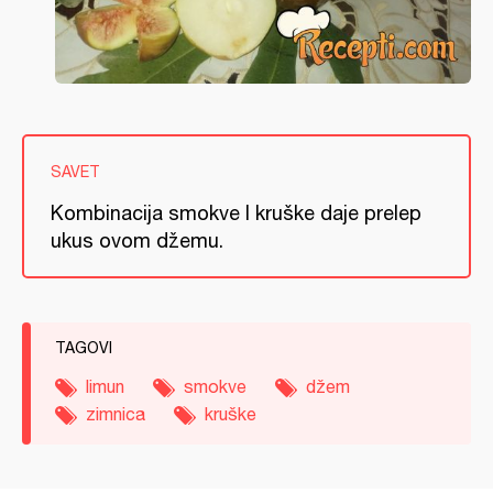
SAVET
Kombinacija smokve I kruške daje prelep
ukus ovom džemu.
TAGOVI
limun
smokve
džem
zimnica
kruške