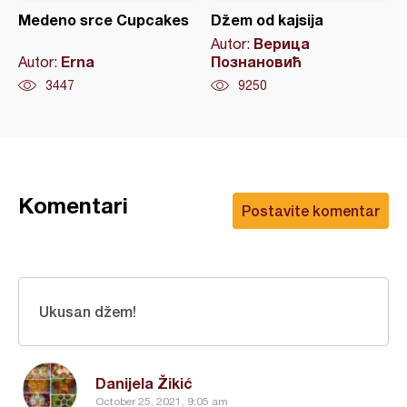
Medeno srce Cupcakes
Džem od kajsija
Верица
Autor:
Erna
Познановић
Autor:
3447
9250
Komentari
Postavite komentar
Ukusan džem!
Danijela Žikić
October 25, 2021, 9:05 am