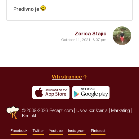
Predivno je
Zorica Stajić
October 11, 2021, 8:07 pm
Vrh stranice
© 2009-2026 Recepti.com |
Uslovi korišćenja
|
Marketing
|
Kontakt
Facebook
Twitter
Youtube
Instagram
Pinterest