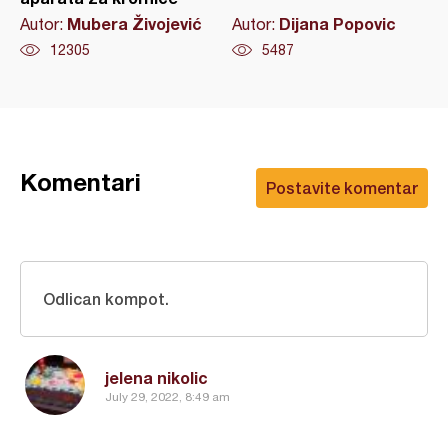
Mubera Živojević
Dijana Popovic
Autor:
Autor:
12305
5487
Komentari
Postavite komentar
Odlican kompot.
jelena nikolic
July 29, 2022, 8:49 am