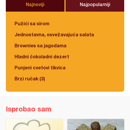
Najnoviji
Najpopularniji
Pužići sa sirom
Jednostavna, osvežavajuća salata
Brownies sa jagodama
Hladni čokoladni dezert
Punjeni cvetovi tikvica
Brzi ručak (3)
Isprobao sam