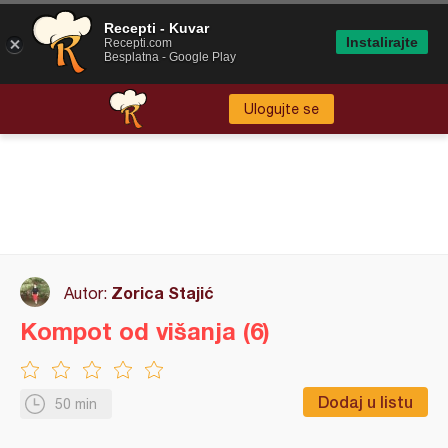
Recepti - Kuvar
Instalirajte
Recepti.com
Besplatna - Google Play
Ulogujte se
Zorica Stajić
Autor:
Kompot od višanja (6)
Dodaj u listu
50 min