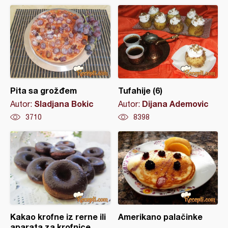
Pita sa grožđem
Tufahije (6)
Sladjana Bokic
Dijana Ademovic
Autor:
Autor:
3710
8398
Kakao krofne iz rerne ili
Amerikano palačinke
aparata za krofnice