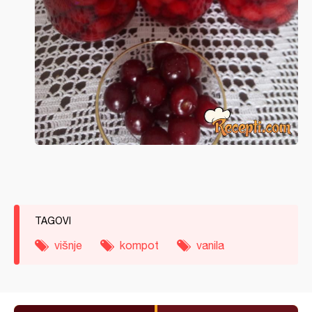
TAGOVI
višnje
kompot
vanila