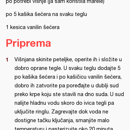
po potrebi višnje (ja sam koristila marele)
po 5 kašika šećera na svaku teglu
1 kesica vanilin šećera
Priprema
Višnjana skinite peteljke, operite ih i složite u
dobro oprane tegle. U svaku teglu dodajte 5
po kašika šećera i po kašičicu vanilin šećera,
dobro ih zatvorite pa poređajte u dublji sud
preko krpe koju ste stavili na dno suda. U sud
nalijte hladnu vodu skoro do ivica tegli pa
uključite ringlu. Zagrevajte dok voda ne
dostigne tačku ključanja, smanjite malo
temperaturu i pasterizujte oko 20 minuta.