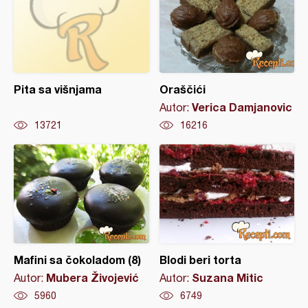
Pita sa višnjama
Oraščići
Verica Damjanovic
Autor:
13721
16216
Mafini sa čokoladom (8)
Blodi beri torta
Mubera Živojević
Suzana Mitic
Autor:
Autor:
5960
6749