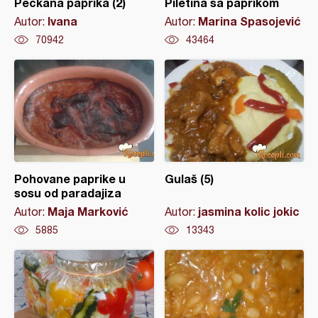
Peckana paprika (2)
Piletina sa paprikom
Ivana
Marina Spasojević
Autor:
Autor:
70942
43464
Pohovane paprike u
Gulaš (5)
sosu od paradajiza
Maja Marković
jasmina kolic jokic
Autor:
Autor:
5885
13343