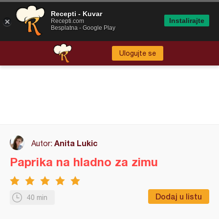
Recepti - Kuvar
Instalirajte
Recepti.com
Besplatna - Google Play
Ulogujte se
Anita Lukic
Autor:
Paprika na hladno za zimu
Dodaj u listu
40 min