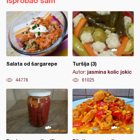
Isprobao sam
Salata od šargarepe
Turšija (3)
jasmina kolic jokic
Autor:
44776
61025