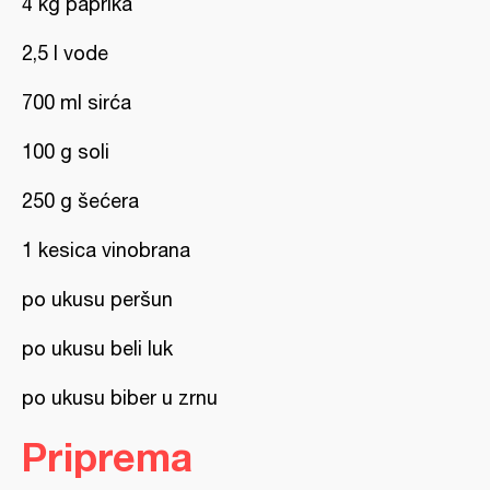
4 kg paprika
2,5 l vode
700 ml sirća
100 g soli
250 g šećera
1 kesica vinobrana
po ukusu peršun
po ukusu beli luk
po ukusu biber u zrnu
Priprema