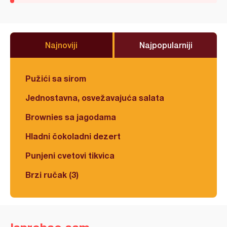
Najnoviji
Najpopularniji
Pužići sa sirom
Jednostavna, osvežavajuća salata
Brownies sa jagodama
Hladni čokoladni dezert
Punjeni cvetovi tikvica
Brzi ručak (3)