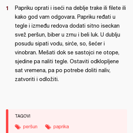
Papriku oprati i iseći na deblje trake ili filete ili
kako god vam odgovara. Papriku ređati u
tegle i između redova dodati sitno iseckan
svež peršun, biber u zrnu i beli luk. U dublju
posudu sipati vodu, sirće, so, šećer i
vinobran. Mešati dok se sastojci ne otope,
sjedine pa naliti tegle. Ostaviti odklopljene
sat vremena, pa po potrebe doliti naliv,
zatvoriti i odložiti.
TAGOVI
peršun
paprika