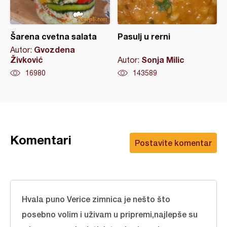
Šarena cvetna salata
Pasulj u rerni
Gvozdena
Autor:
Živković
Sonja Milic
Autor:
16980
143589
Komentari
Postavite komentar
Hvala puno Verice zimnica je nešto što
posebno volim i uživam u pripremi,najlepše su