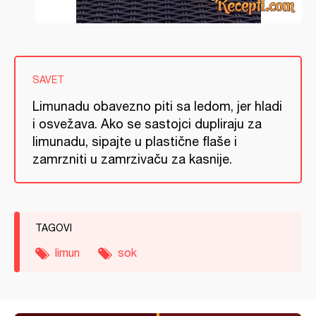
SAVET
Limunadu obavezno piti sa ledom, jer hladi
i osvežava. Ako se sastojci dupliraju za
limunadu, sipajte u plastične flaše i
zamrzniti u zamrzivaču za kasnije.
TAGOVI
limun
sok