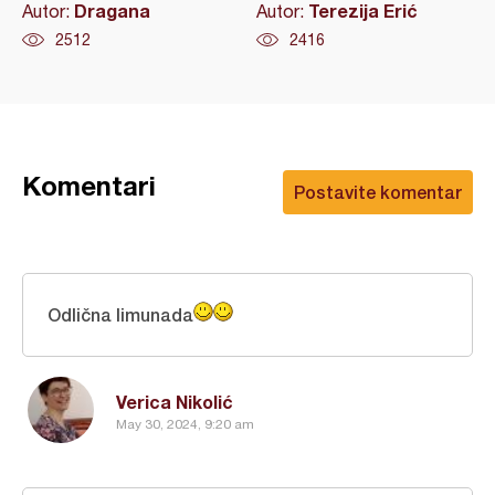
Dragana
Terezija Erić
Autor:
Autor:
2512
2416
Komentari
Postavite komentar
Odlična limunada
Verica Nikolić
May 30, 2024, 9:20 am