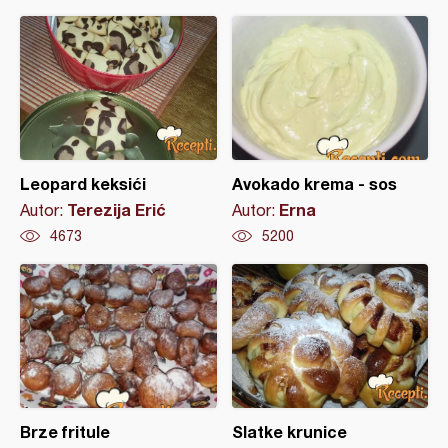
Leopard keksići
Avokado krema - sos
Terezija Erić
Erna
Autor:
Autor:
4673
5200
Brze fritule
Slatke krunice