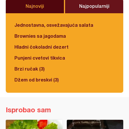
Najnoviji
Najpopularniji
Jednostavna, osvežavajuća salata
Brownies sa jagodama
Hladni čokoladni dezert
Punjeni cvetovi tikvica
Brzi ručak (3)
Džem od breskvi (3)
Isprobao sam