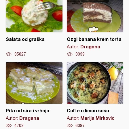
Salata od graška
Ozgi banana krem torta
Dragana
Autor:
35827
3039
Pita od sira i vrhnja
Ćufte u limun sosu
Dragana
Marija Mirkovic
Autor:
Autor:
4703
6087