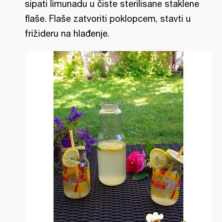
sipati limunadu u čiste sterilisane staklene
flaše. Flaše zatvoriti poklopcem, stavti u
frižideru na hlađenje.