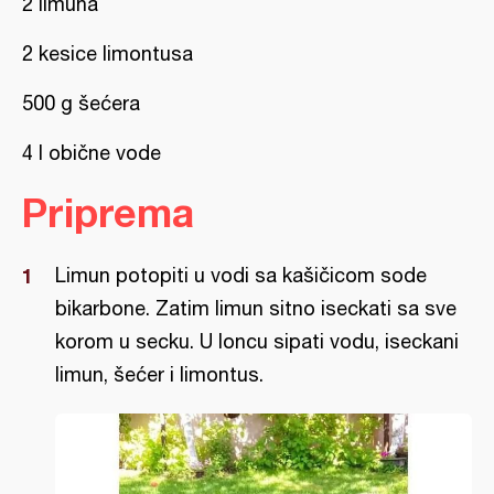
2 limuna
2 kesice limontusa
500 g šećera
4 l obične vode
Priprema
Limun potopiti u vodi sa kašičicom sode
bikarbone. Zatim limun sitno iseckati sa sve
korom u secku. U loncu sipati vodu, iseckani
limun, šećer i limontus.