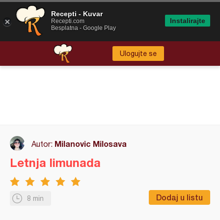
Recepti - Kuvar
Instalirajte
Recepti.com
Besplatna - Google Play
Ulogujte se
Milanovic Milosava
Autor:
Letnja limunada
Dodaj u listu
8 min