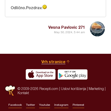
Odlično.Pozdrav.
Vesna Pavlovic 271
May 30, 2024, 5:44 am
Vrh stranice
© 2009-2026 Recepti.com |
Uslovi korišćenja
|
Marketing
|
Kontakt
Facebook
Twitter
Youtube
Instagram
Pinterest