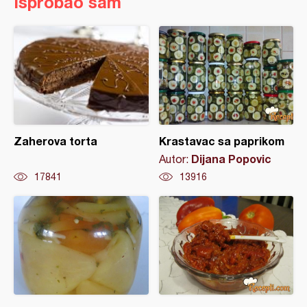
Isprobao sam
Zaherova torta
Krastavac sa paprikom
Dijana Popovic
Autor:
17841
13916