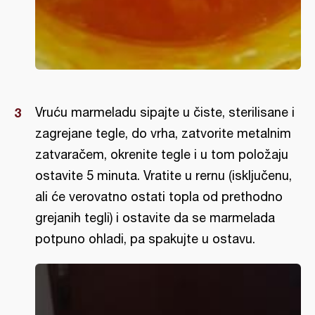
Vruću marmeladu sipajte u čiste, sterilisane i
zagrejane tegle, do vrha, zatvorite metalnim
zatvaračem, okrenite tegle i u tom položaju
ostavite 5 minuta. Vratite u rernu (isključenu,
ali će verovatno ostati topla od prethodno
grejanih tegli) i ostavite da se marmelada
potpuno ohladi, pa spakujte u ostavu.