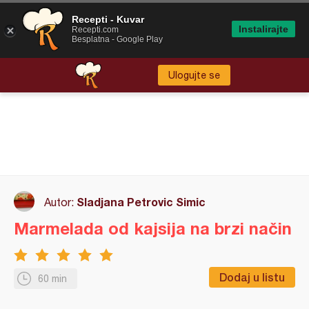
Recepti - Kuvar
Instalirajte
Recepti.com
Besplatna - Google Play
Ulogujte se
Sladjana Petrovic Simic
Autor:
Marmelada od kajsija na brzi način
Dodaj u listu
60 min