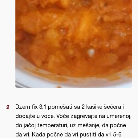
Džem fix 3:1 pomešati sa 2 kašike šećera i
dodajte u voće. Voće zagrevajte na umerenoj,
do jačoj temperaturi, uz mešanje, da počne
da vri. Kada počne da vri pustiti da vri 5-6