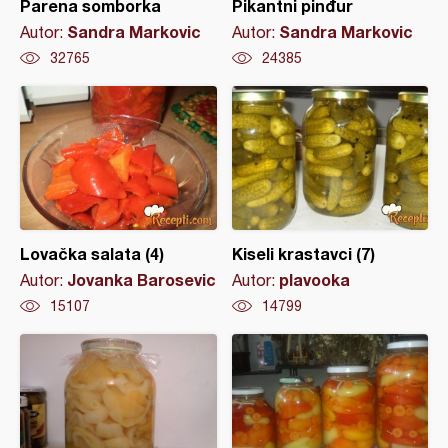
Parena somborka
Pikantni pinđur
Sandra Markovic
Sandra Markovic
Autor:
Autor:
32765
24385
Lovačka salata (4)
Kiseli krastavci (7)
Jovanka Barosevic
plavooka
Autor:
Autor:
15107
14799