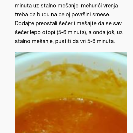
minuta uz stalno mešanje: mehurići vrenja
treba da budu na celoj površini smese.
Dodajte preostali šečer i mešajte da se sav
šećer lepo otopi (5-6 minuta), a onda još, uz
stalno mešanje, pustiti da vri 5-6 minuta.