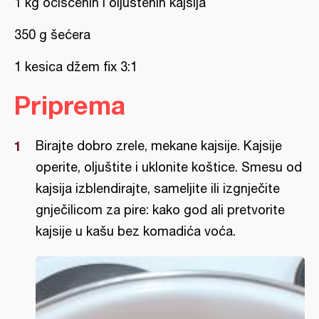
1 kg očišćenih i oljuštenih kajsija
350 g šećera
1 kesica džem fix 3:1
Priprema
Birajte dobro zrele, mekane kajsije. Kajsije
operite, oljuštite i uklonite koštice. Smesu od
kajsija izblendirajte, sameljite ili izgnječite
gnječilicom za pire: kako god ali pretvorite
kajsije u kašu bez komadića voća.