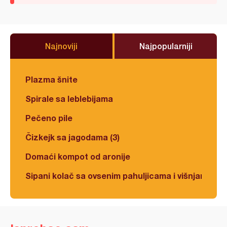
Najnoviji
Najpopularniji
Plazma šnite
Spirale sa leblebijama
Pečeno pile
Čizkejk sa jagodama (3)
Domaći kompot od aronije
Sipani kolač sa ovsenim pahuljicama i višnjama