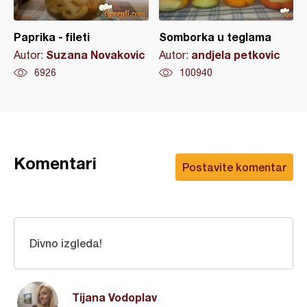
Paprika - fileti
Somborka u teglama
Suzana Novakovic
andjela petkovic
Autor:
Autor:
6926
100940
Komentari
Postavite komentar
Divno izgleda!
Tijana Vodoplav