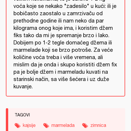
voća koje se nekako "zadesilo" u kući: ili je
bobičasto zaostalo u zamrzivaču od
prethodne godine ili nam neko da par
kilograma onog koje ima, i koristim džem
fiks tako da mi je spremanje brzo i lako.
Dobijem po 1-2 tegle domaćeg džema ili
marmelade koji se brzo potroše. Za veće
količine voća treba i više vremena, ali
mislim da je onda i skupo koristiti džem fix
pa je bolje džem i marmeladu kuvati na
starinski način, sa više šećera i uz duže
kuvanje.
TAGOVI
kajsije
marmelada
zimnica