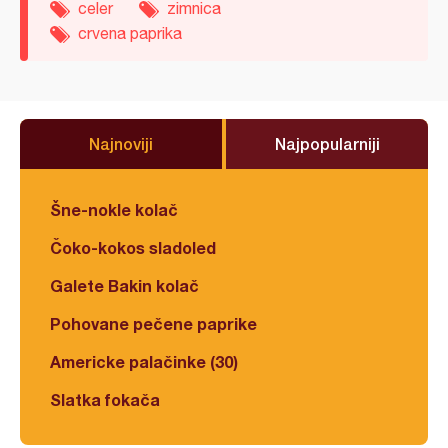
celer
zimnica
crvena paprika
Najnoviji
Najpopularniji
Šne-nokle kolač
Čoko-kokos sladoled
Galete Bakin kolač
Pohovane pečene paprike
Americke palačinke (30)
Slatka fokača