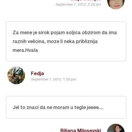
September 7, 2012, 2:28 pm
Za mene je sirok pojam soljica obzirom da ima
raznih velicina, moze li neka pribliznija
mera.Hvala
Fedja
September 7, 2012, 1:30 pm
Jel to znaci da ne moram u tegle jeeee....
Biljana Milosevski