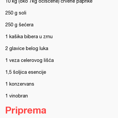
10 kg (oko 7kg očišćene) crvene paprike
250 g soli
250 g šećera
1 kašika bibera u zrnu
2 glavice belog luka
1 veza celerovog lišća
1,5 šoljica esencije
1 konzervans
1 vinobran
Priprema