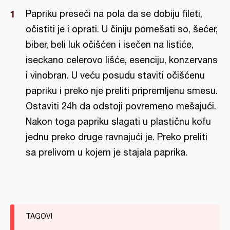
Papriku preseći na pola da se dobiju fileti,
očistiti je i oprati. U činiju pomešati so, šećer,
biber, beli luk očišćen i isečen na listiće,
iseckano celerovo lišće, esenciju, konzervans
i vinobran. U veću posudu staviti očišćenu
papriku i preko nje preliti pripremljenu smesu.
Ostaviti 24h da odstoji povremeno mešajući.
Nakon toga papriku slagati u plastičnu kofu
jednu preko druge ravnajući je. Preko preliti
sa prelivom u kojem je stajala paprika.
TAGOVI