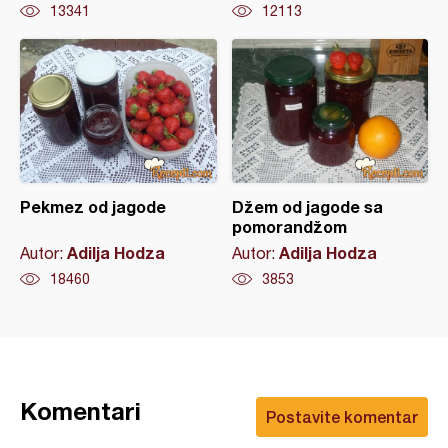
13341
12113
Pekmez od jagode
Džem od jagode sa
pomorandžom
Adilja Hodza
Adilja Hodza
Autor:
Autor:
18460
3853
Komentari
Postavite komentar