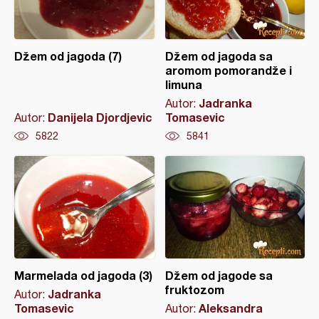
Džem od jagoda (7)
Džem od jagoda sa
aromom pomorandže i
limuna
Jadranka
Autor:
Danijela Djordjevic
Tomasevic
Autor:
5822
5841
Marmelada od jagoda (3)
Džem od jagode sa
fruktozom
Jadranka
Autor:
Tomasevic
Aleksandra
Autor: