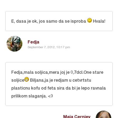
E, dasa je ok, jos samo da se isproba
Hvala!
Fedja
September 7, 2012, 10:17 pm
Fedja,mala soljica,mera joj je 0,7dcl.One stare
soljice
Biljana,ja je redjam u cetvrtstu
plasticnu kofu od feta sira da bi je lepo ravnala
prilikom slaganja. <3
Maja Cernjev