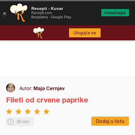
Recepti - Kuvar
Instalirajte
Recepti.com
Besplatna - Google Play
Ulogujte se
Maja Cernjev
Autor:
Fileti od crvene paprike
Dodaj u listu
30 min