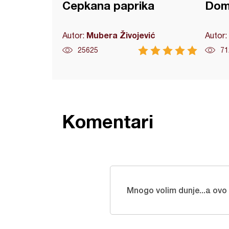
Cepkana paprika
Doma
Mubera Živojević
Autor:
Autor:
25625
71
Komentari
Mnogo volim dunje...a ovo 