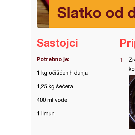
Slatko od 
Sastojci
Pr
Potrebno je:
Zr
ko
1 kg očišćenih dunja
1,25 kg šećera
400 ml vode
1 limun