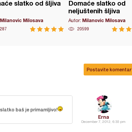
će slatko od šljiva
Domaće slatko od
neljuštenih šljiva
Milanovic Milosava
Milanovic Milosava
Autor:
287
20599
Postavite komentar
slatko baš je primamljivo!
Erna
December 7, 2012, 6:35 pm