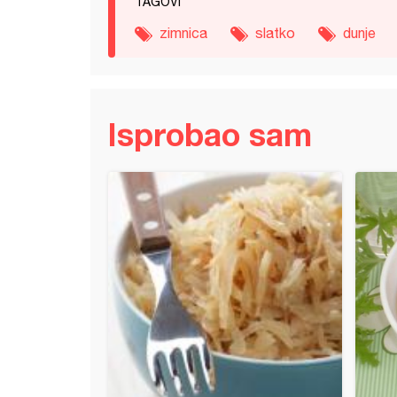
TAGOVI
zimnica
slatko
dunje
Isprobao sam
cello (Limončelo)