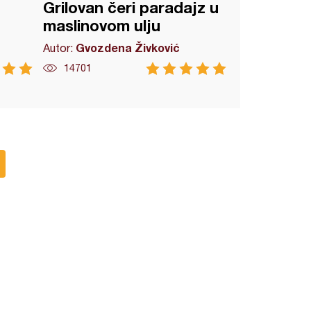
Grilovan čeri paradajz u
maslinovom ulju
Gvozdena Živković
Autor:
14701