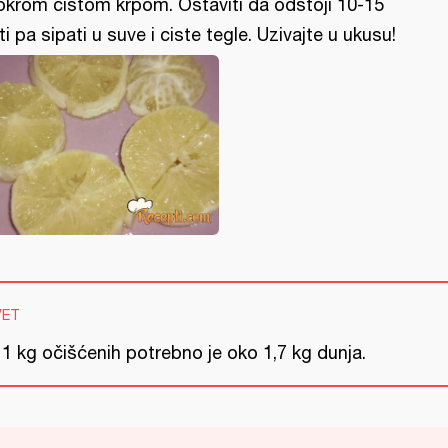
krom cistom krpom. Ostaviti da odstoji 10-15
ti pa sipati u suve i ciste tegle. Uzivajte u ukusu!
VET
1 kg očišćenih potrebno je oko 1,7 kg dunja.