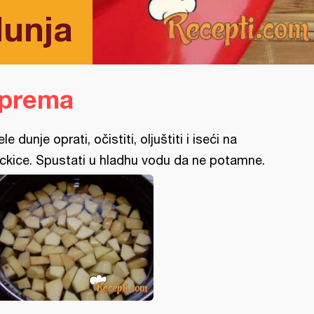
dunja
iprema
ele dunje oprati, očistiti, oljuštiti i iseći na
ckice. Spustati u hladhu vodu da ne potamne.