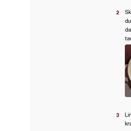
Sk
du
da
ta
Li
kr