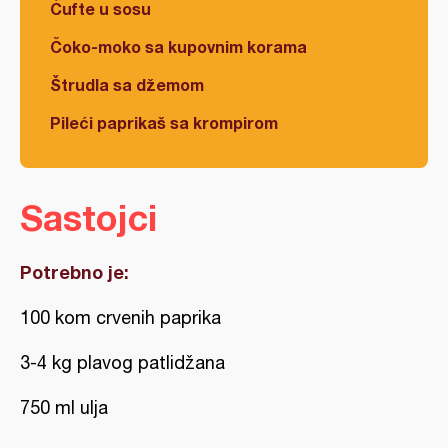
Ćufte u sosu
Čoko-moko sa kupovnim korama
Štrudla sa džemom
Pileći paprikaš sa krompirom
Sastojci
Potrebno je:
100 kom crvenih paprika
3-4 kg plavog patlidžana
750 ml ulja