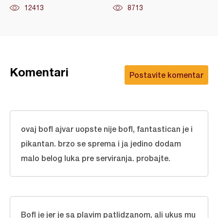
12413
8713
Komentari
Postavite komentar
ovaj bofl ajvar uopste nije bofl, fantastican je i
pikantan. brzo se sprema i ja jedino dodam
malo belog luka pre serviranja. probajte.
Bofl je jer je sa plavim patlidzanom, ali ukus mu