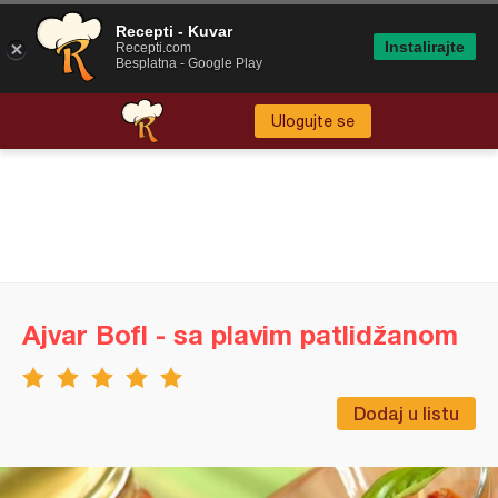
Recepti - Kuvar
Instalirajte
Recepti.com
Besplatna - Google Play
Ulogujte se
Ajvar Bofl - sa plavim patlidžanom
Dodaj u listu