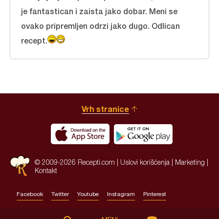
je fantastican i zaista jako dobar. Meni se
ovako pripremljen odrzi jako dugo. Odlican
recept.
Vrh stranice
© 2009-2026 Recepti.com |
Uslovi korišćenja
|
Marketing
|
Kontakt
Facebook
Twitter
Youtube
Instagram
Pinterest
Site by:
HALO