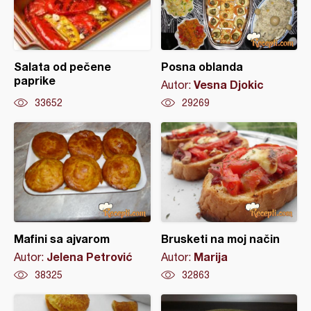
Salata od pečene
Posna oblanda
paprike
Vesna Djokic
Autor:
33652
29269
Mafini sa ajvarom
Brusketi na moj način
Jelena Petrović
Marija
Autor:
Autor:
38325
32863