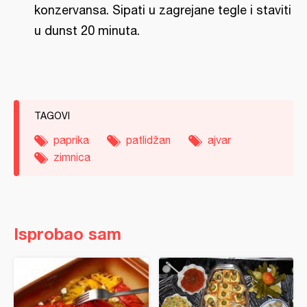
konzervansa. Sipati u zagrejane tegle i staviti
u dunst 20 minuta.
TAGOVI
paprika
patlidžan
ajvar
zimnica
Isprobao sam