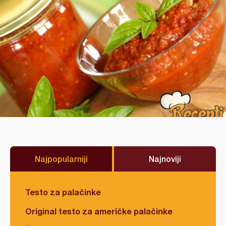
Najpopularniji
Najnoviji
Testo za palačinke
Original testo za američke palačinke