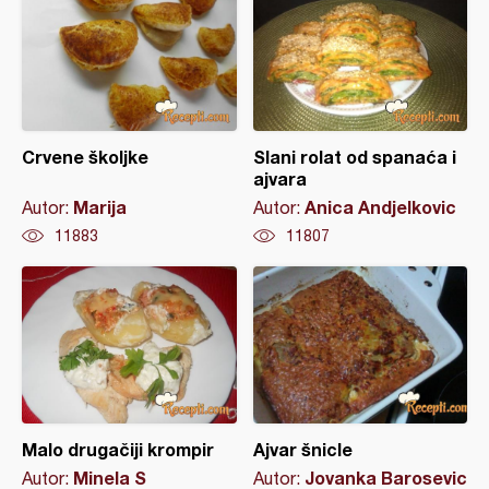
Crvene školjke
Slani rolat od spanaća i
ajvara
Marija
Anica Andjelkovic
Autor:
Autor:
11883
11807
Malo drugačiji krompir
Ajvar šnicle
Minela S
Jovanka Barosevic
Autor:
Autor: