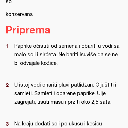
so
konzervans
Priprema
Paprike očistiti od semena i obariti u vodi sa
malo soli i sirćeta. Ne bariti isuviše da se ne
bi odvajale kožice.
U istoj vodi ohariti plavi patlidžan. Oljuštiti i
samleti. Samleti i obarene paprike. Ulje
zagrejati, usuti masu i prziti oko 2,5 sata.
Na kraju dodati soli po ukusu i kesicu