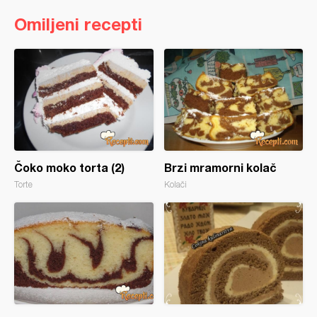
Omiljeni recepti
Čoko moko torta (2)
Brzi mramorni kolač
Torte
Kolači