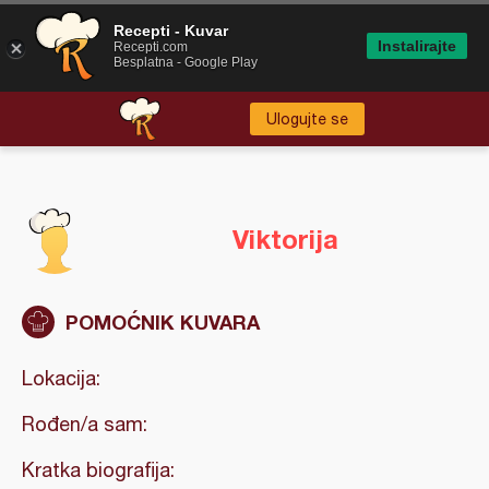
Recepti - Kuvar
Instalirajte
Recepti.com
Besplatna - Google Play
Ulogujte se
Viktorija
POMOĆNIK KUVARA
Lokacija:
Rođen/a sam:
Kratka biografija: