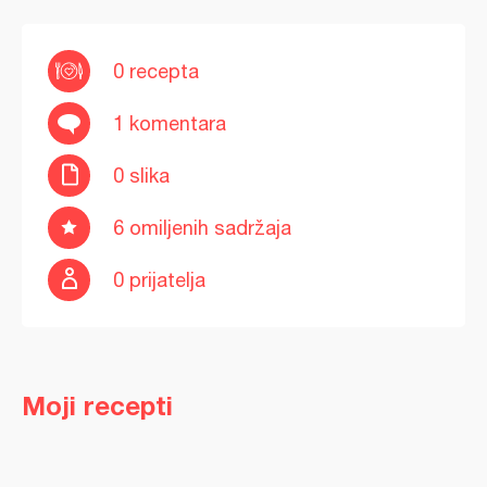
0 recepta
1 komentara
0 slika
6 omiljenih sadržaja
0 prijatelja
Moji recepti