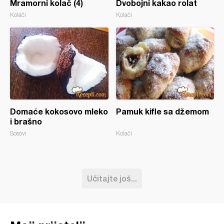
Mramorni kolač (4)
Dvobojni kakao rolat
Kolači
Kolači
Domaće kokosovo mleko
Pamuk kifle sa džemom
i brašno
Sosovi
Kolači
Učitajte još...