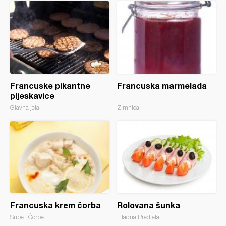
Francuske pikantne
Francuska marmelada
pljeskavice
Glavna jela
Zimnica
Francuska krem čorba
Rolovana šunka
Supe i Čorbe
Hladna Predjela