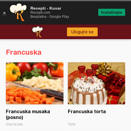
Recepti - Kuvar
Instalirajte
Recepti.com
Besplatna - Google Play
Ulogujte se
Francuska
Francuska musaka
Francuska torta
(posno)
Glavna jela
Torte