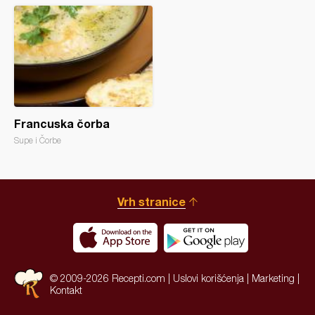
Francuska čorba
Supe i Čorbe
Vrh stranice
© 2009-2026 Recepti.com |
Uslovi korišćenja
|
Marketing
|
Kontakt