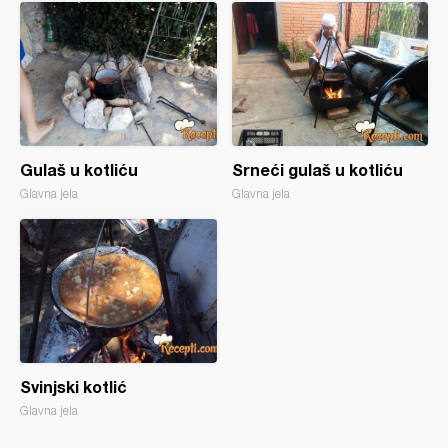
Gulaš u kotliću
Srneći gulaš u kotliću
Glavna jela
Glavna jela
Svinjski kotlić
Glavna jela