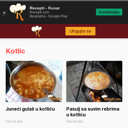
Recepti - Kuvar
Instalirajte
Recepti.com
Besplatna - Google Play
Ulogujte se
Kotlic
Juneći gulaš u kotliću
Pasulj sa suvim rebrima
u kotliću
Glavna jela
Glavna jela