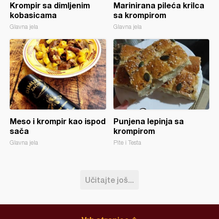
Krompir sa dimljenim
Marinirana pileća krilca
kobasicama
sa krompirom
Glavna jela
Glavna jela
Meso i krompir kao ispod
Punjena lepinja sa
sača
krompirom
Glavna jela
Pite i Testa
Učitajte još...