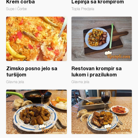
Krem čorba
Lepinja sa krompirom
Supe i Čorbe
Topla Predjela
Zimsko posno jelo sa
Restovan krompir sa
turšijom
lukom i prazilukom
Glavna jela
Glavna jela