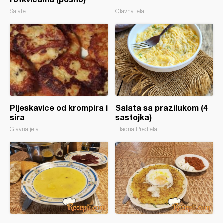
Salate
Glavna jela
Pljeskavice od krompira i
Salata sa prazilukom (4
sira
sastojka)
Glavna jela
Hladna Predjela