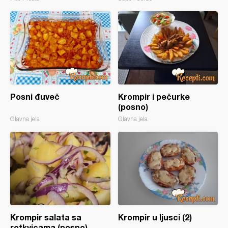
Posni đuveč
Krompir i pečurke
(posno)
Glavna jela
Glavna jela
Krompir salata sa
Krompir u ljusci (2)
rotkvicama (posno)