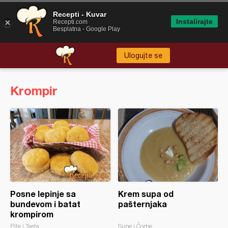
Recepti - Kuvar
Instalirajte
Recepti.com
Besplatna - Google Play
Ulogujte se
Krompir
Posne lepinje sa
Krem supa od
bundevom i batat
pašternjaka
krompirom
Pite i Testa
Supe i Čorbe