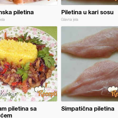
ska piletina
Piletina u kari sosu
jela
Glavna jela
m piletina sa
Simpatična piletina
rćem