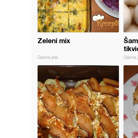
Zeleni mix
Šamp
tikv
Glavna jela
Glavna 
a sa povrćem