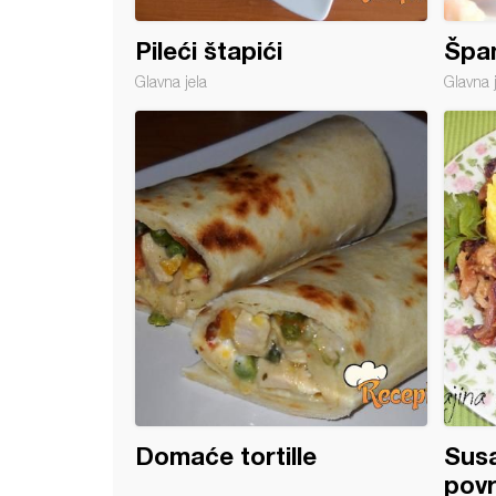
Pileći štapići
Špan
Glavna jela
Glavna 
 rigate sa piletinom i povrćem
Domaće tortille
Susa
pov