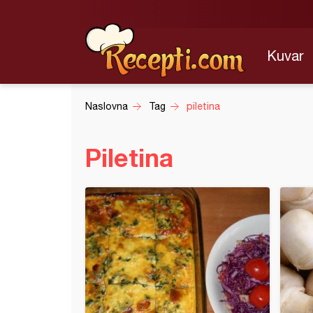
Kuvar
Naslovna
Tag
piletina
Piletina
(2)