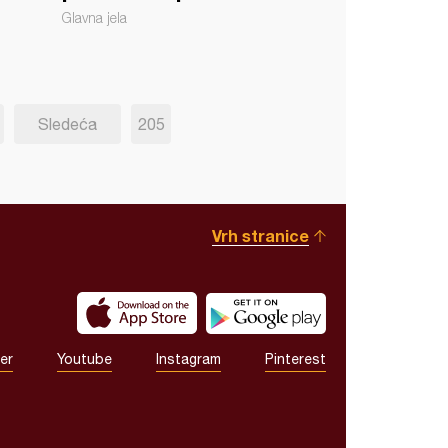
Glavna jela
Sledeća
205
Vrh stranice
er
Youtube
Instagram
Pinterest