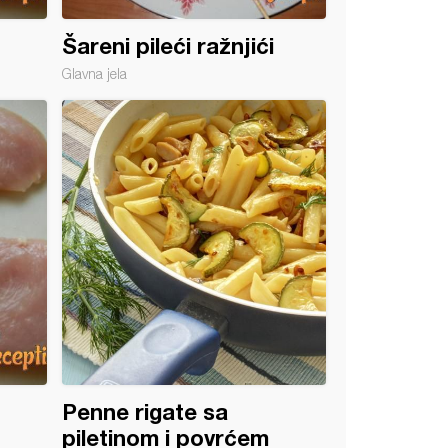
Šareni pileći ražnjići
Glavna jela
Penne rigate sa
piletinom i povrćem