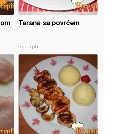
anom
Tarana sa povrćem
Glavna jela