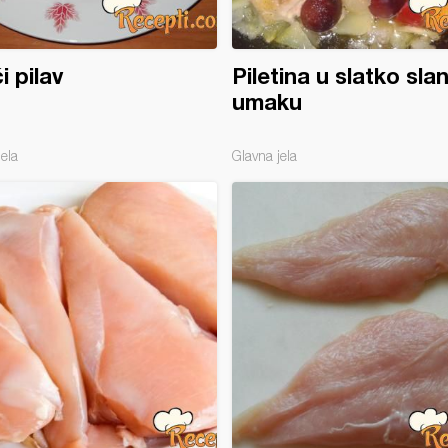
i pilav
Piletina u slatko sl
umaku
jela
Glavna jela