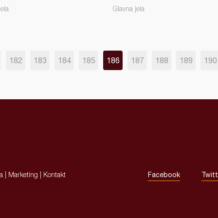
jela
Glavna jela
182
183
184
185
186
187
188
189
190
ja
|
Marketing
|
Kontakt
Facebook
Twitt