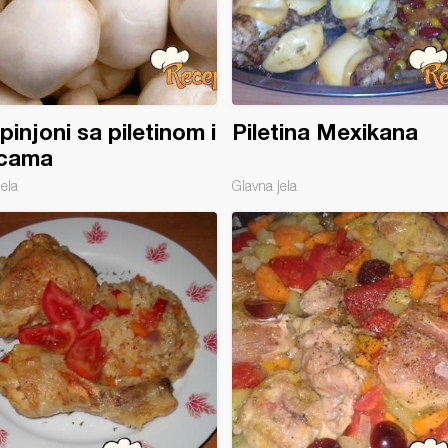
injoni sa piletinom i
Piletina Mexikana
icama
jela
Glavna jela