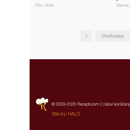
Pite i Testa
Glavna 
1
Prethodna
© 2009-2026 Recepti.com |
Uslovi korišćen
Site by:
HALO