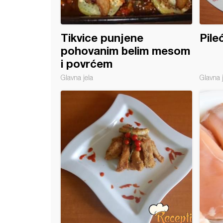
Tikvice punjene
Pileć
pohovanim belim mesom
i povrćem
Glavna jela
Glavna 
 pileći ražnjići