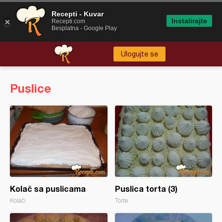
Recepti - Kuvar
Instalirajte
Recepti.com
Besplatna - Google Play
Ulogujte se
Puslice
Kolač sa puslicama
Puslica torta (3)
Kolači
Torte