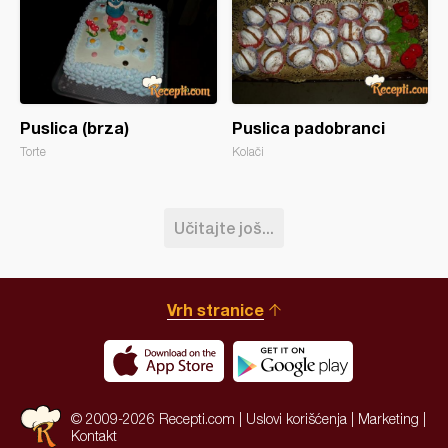
Puslica (brza)
Puslica padobranci
Torte
Kolači
Učitajte još...
Vrh stranice
© 2009-2026 Recepti.com |
Uslovi korišćenja
|
Marketing
|
Kontakt