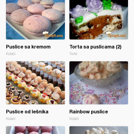
Puslice sa kremom
Torta sa puslicama (2)
Kolači
Torte
Puslice od lešnika
Rainbow puslice
Kolači
Kolači