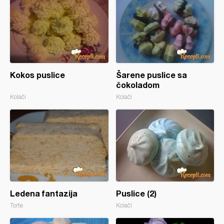
Kokos puslice
Šarene puslice sa
čokoladom
Kolači
Kolači
Ledena fantazija
Puslice (2)
Torte
Kolači