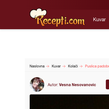
Kuvar
Naslovna
Kuvar
Kolači
Puslica padob
Vesna Nesovanovic
Autor: