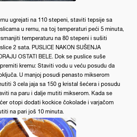
rnu ugrejati na 110 stepeni, staviti tepsije sa
slicama u rernu, na toj temperaturi peći 5 minuta,
 smanjiti temperaturu na 80 stepeni i sušiti
slice 2 sata. PUSLICE NAKON SUŠENJA
RAJU OSTATI BELE. Dok se puslice suše
ipremiti kremu: Staviti vodu u veću posudu da
oključa. U manjoj posudi penasto mikserom
utiti 3 cela jaja sa 150 g kristal šećera i posudu
aviti na paru i dalje mutiti mikserom. Kada se
ćer otopi dodati kockice čokolade i varjačom
titi na pari još 10 minuta.