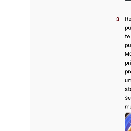
Re
pu
te
pu
MO
pr
pr
um
st
še
mu