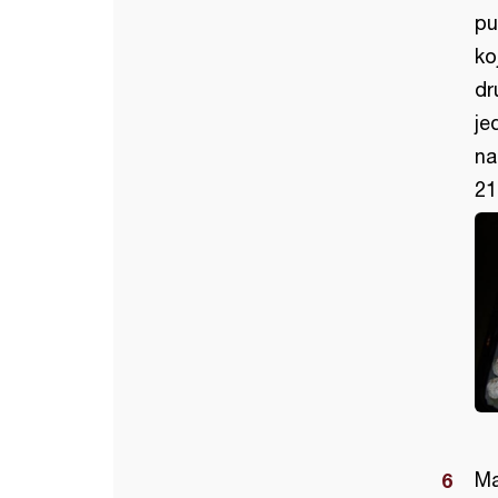
pu
ko
dr
je
na
21
Ma