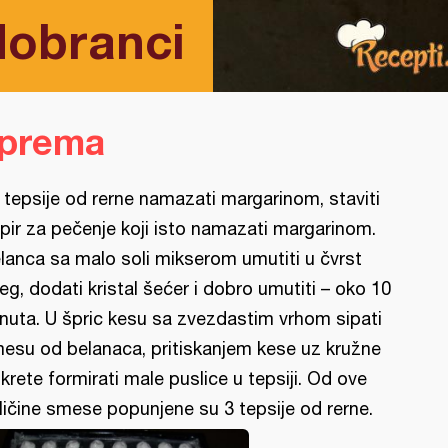
dobranci
iprema
i tepsije od rerne namazati margarinom, staviti
pir za pečenje koji isto namazati margarinom.
lanca sa malo soli mikserom umutiti u čvrst
eg, dodati kristal šećer i dobro umutiti – oko 10
nuta. U špric kesu sa zvezdastim vrhom sipati
esu od belanaca, pritiskanjem kese uz kružne
krete formirati male puslice u tepsiji. Od ove
ličine smese popunjene su 3 tepsije od rerne.