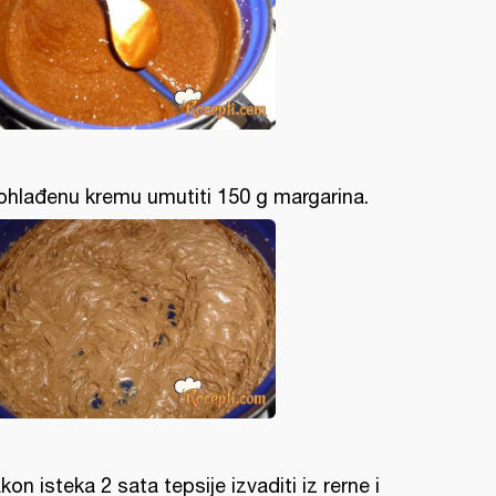
ohlađenu kremu umutiti 150 g margarina.
kon isteka 2 sata tepsije izvaditi iz rerne i