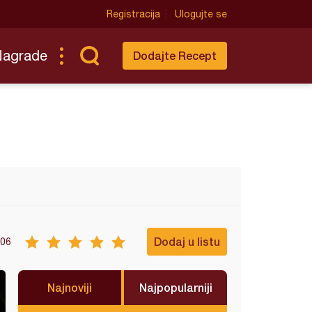
Registracija
Ulogujte se
Nagrade
Dodajte Recept
Dodaj u listu
06
Najnoviji
Najpopularniji