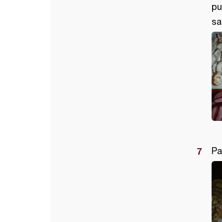
pu
sa
Pa