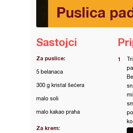
Puslica pa
Sastojci
Pr
Za puslice:
Tr
pa
5 belanaca
Be
300 g kristal šećera
sn
mi
malo soli
sm
malo kakao praha
po
ko
Za krem: