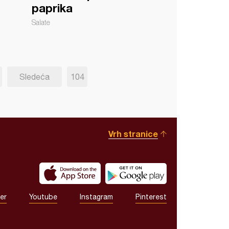
paprika
Salate
Sledeća
104
Vrh stranice
er
Youtube
Instagram
Pinterest