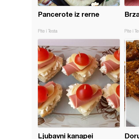
Pancerote iz rerne
Brza
Pite i Testa
Pite i Te
a od pečenih paprika
Ljubavni kanapei
Dor