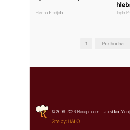
hleb
Hladna Predjela
Topla Pr
1
Prethodna
© 2009-2026 Recepti.com |
Uslovi korišćen
Site by:
HALO