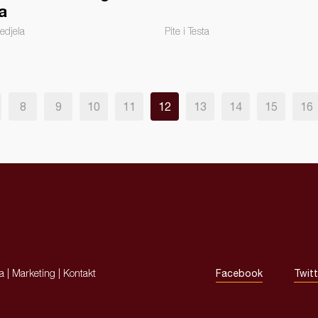
a
edjela
Pite i Testa
8
9
10
11
12
13
14
15
16
ja
|
Marketing
|
Kontakt
Facebook
Twitt