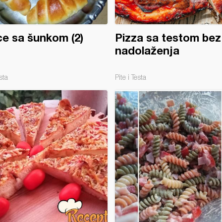
ice sa šunkom (2)
Pizza sa testom bez
nadolaženja
sta
Pite i Testa