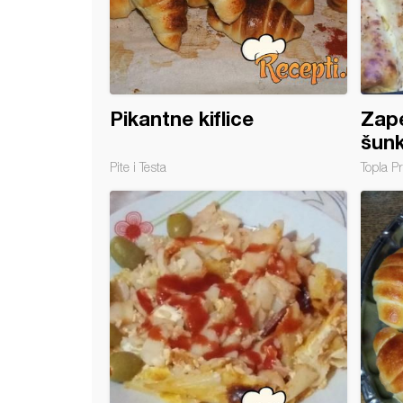
Pikantne kiflice
Zape
šunk
Pite i Testa
Topla Pr
 sa šunkom i topljenim sirom - bez brašna