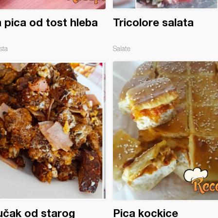
 pica od tost hleba
Tricolore salata
sta
Salate
učak od starog
Pica kockice