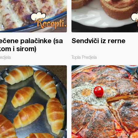
čene palačinke (sa
Sendviči iz rerne
om i sirom)
edjela
Topla Predjela