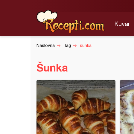
Kuvar
Naslovna
Tag
šunka
Šunka
i sa šunkom i kačkavaljem