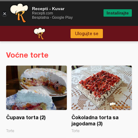
Recepti - Kuvar
Instalirajte
Recepti.com
Besplatna - Google Play
Ulogujte se
Voćne torte
Čupava torta (2)
Čokoladna torta sa
jagodama (3)
Torte
Torte