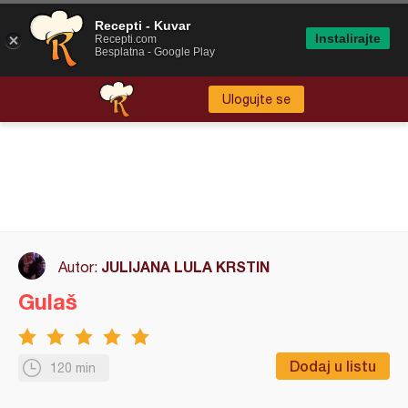
Recepti - Kuvar
Instalirajte
Recepti.com
Besplatna - Google Play
Ulogujte se
JULIJANA LULA KRSTIN
Autor:
Gulaš
Dodaj u listu
120 min