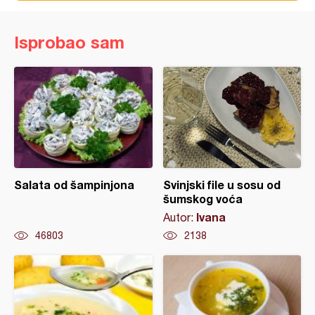
Isprobao sam
Salata od šampinjona
Svinjski file u sosu od
šumskog voća
Ivana
Autor:
46803
2138