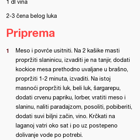
1 dl vina
2-3 čena belog luka
Priprema
Meso i povrće usitniti. Na 2 kašike masti
propržiti slaninicu, izvaditi je na tanjir, dodati
kockice mesa prethodno uvaljane u brašno,
propržiti 1-2 minuta, izvaditi. Na istoj
masnoći propržiti luk, beli luk, šargarepu,
dodati crvenu papriku, lorber, vratiti meso i
slaninu, naliti paradajzom, posoliti, pobiberiti,
dodati suvi biljni začin, vino. Krčkati na
laganoj vatri oko sat i po uz postepeno
dolivanje vode po potrebi.