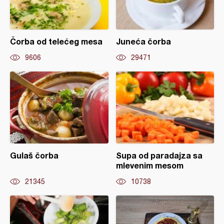
Čorba od telećeg mesa
Juneća čorba
9606
29471
Gulaš čorba
Supa od paradajza sa
mlevenim mesom
21345
10738