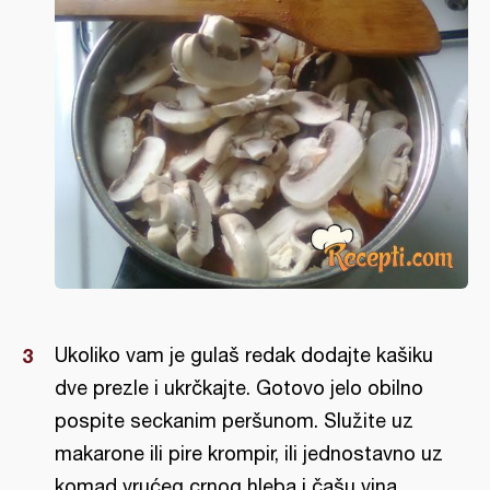
Ukoliko vam je gulaš redak dodajte kašiku
dve prezle i ukrčkajte. Gotovo jelo obilno
pospite seckanim peršunom. Služite uz
makarone ili pire krompir, ili jednostavno uz
komad vrućeg crnog hleba i čašu vina.