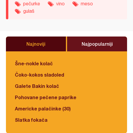
pečurke
vino
meso
gulaš
Najnoviji
Najpopularniji
Šne-nokle kolač
Čoko-kokos sladoled
Galete Bakin kolač
Pohovane pečene paprike
Americke palačinke (30)
Slatka fokača