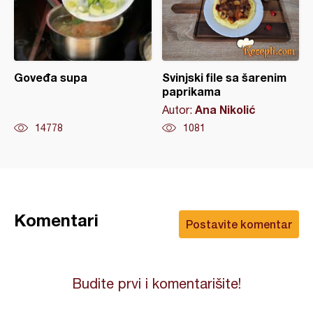
Goveđa supa
Svinjski file sa šarenim
paprikama
Ana Nikolić
Autor:
14778
1081
Komentari
Postavite komentar
Budite prvi i komentarišite!