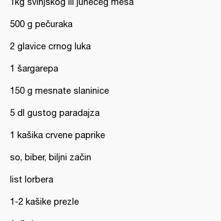
1kg svinjskog ili junećeg mesa
500 g pečuraka
2 glavice crnog luka
1 šargarepa
150 g mesnate slaninice
5 dl gustog paradajza
1 kašika crvene paprike
so, biber, biljni začin
list lorbera
1-2 kašike prezle