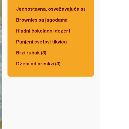
Jednostavna, osvežavajuća salata
Brownies sa jagodama
Hladni čokoladni dezert
Punjeni cvetovi tikvica
Brzi ručak (3)
Džem od breskvi (3)