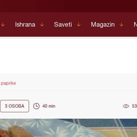
Ishrana
Saveti
Magazin
paprike
3
OSOBA
40 min
53