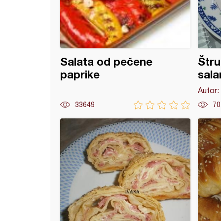
Salata od pečene
Štru
paprike
sal
Autor:
33649
70
e (10)