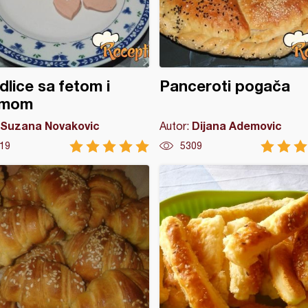
dlice sa fetom i
Panceroti pogača
amom
Suzana Novakovic
Dijana Ademovic
Autor:
19
5309