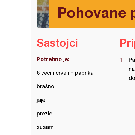
Pohovane 
Sastojci
Pr
Potrebno je:
Pa
na
6 većih crvenih paprika
do
brašno
jaje
prezle
susam