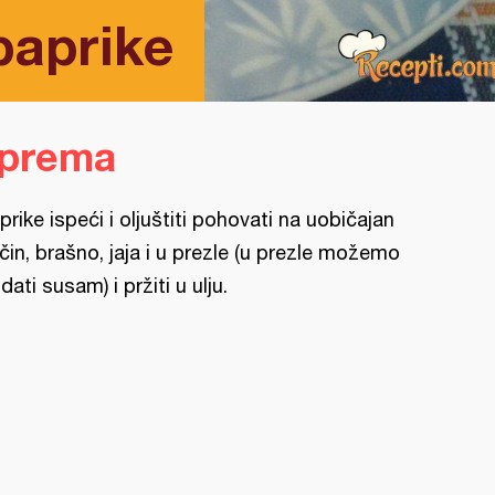
paprike
iprema
prike ispeći i oljuštiti pohovati na uobičajan
čin, brašno, jaja i u prezle (u prezle možemo
dati susam) i pržiti u ulju.