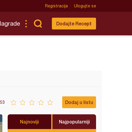
Registracija
Ulogujte se
Nagrade
Dodajte Recept
Dodaj u listu
53
Najnoviji
Najpopularniji