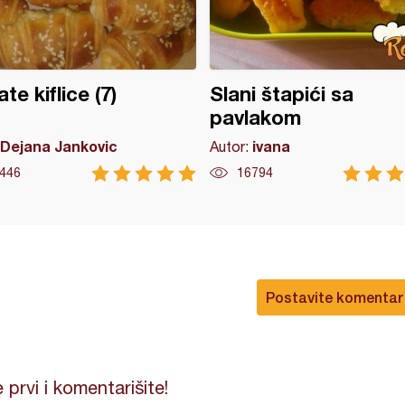
te kiflice (7)
Slani štapići sa
pavlakom
Dejana Jankovic
ivana
Autor:
446
16794
Postavite komentar
 prvi i komentarišite!