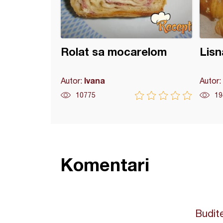
Rolat sa mocarelom
Lisna
Ivana
Autor:
Autor:
10775
19
Komentari
Budite