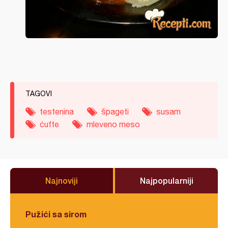
TAGOVI
testenina
špageti
susam
ćufte
mleveno meso
Najnoviji
Najpopularniji
Pužići sa sirom