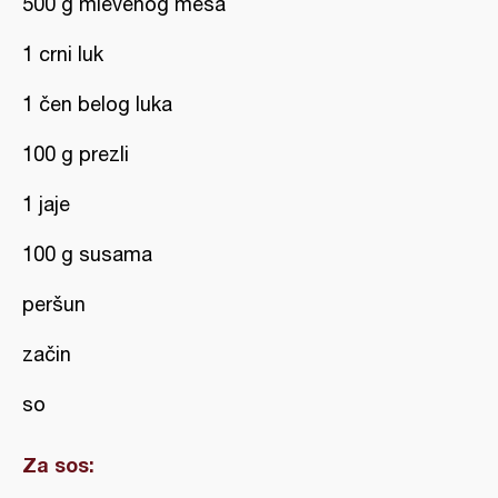
500 g mlevenog mesa
1 crni luk
1 čen belog luka
100 g prezli
1 jaje
100 g susama
peršun
začin
so
Za sos: