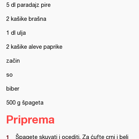
5 dl paradajz pire
2 kašike brašna
1 dl ulja
2 kašike aleve paprike
začin
so
biber
500 g špageta
Priprema
Špagete skuvati i ocediti. Za ćufte crni i beli