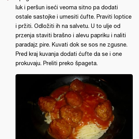
luk i peršun iseći veoma sitno pa dodati
ostale sastojke i umesiti ćufte. Praviti loptice
i pržiti. Odložiti ih na salvetu. U to ulje od
przenja staviti brašno i alevu papriku i naliti
paradajz pire. Kuvati dok se sos ne zgusne.
Pred kraj kuvanja dodati ćufte da se i one
prokuvaju. Preliti preko špageta.