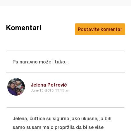
Komentari
Postavite komentar
Pa naravno može i tako...
Jelena Petrović
June 15, 2013, 11:15 am
Jelena, čuftice su sigurno jako ukusne, ja bih
samo susam malo propržila da bi se više