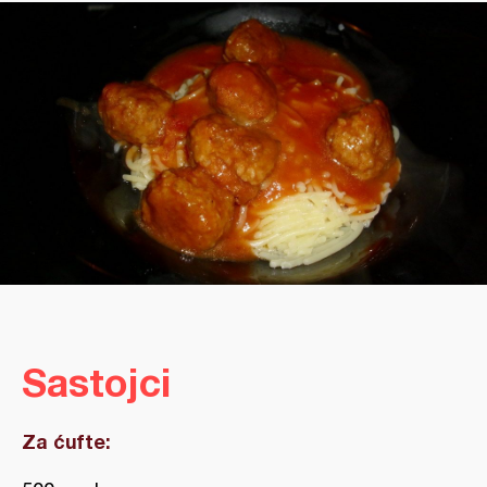
Sastojci
Za ćufte: