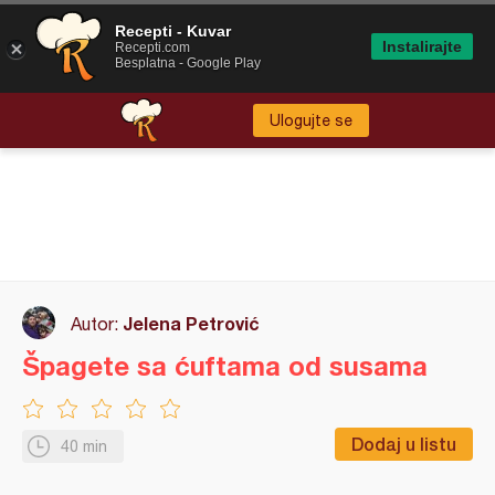
Recepti - Kuvar
Instalirajte
Recepti.com
Besplatna - Google Play
Ulogujte se
Jelena Petrović
Autor:
Špagete sa ćuftama od susama
Dodaj u listu
40 min