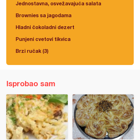
Jednostavna, osvežavajuća salata
Brownies sa jagodama
Hladni čokoladni dezert
Punjeni cvetovi tikvica
Brzi ručak (3)
Isprobao sam