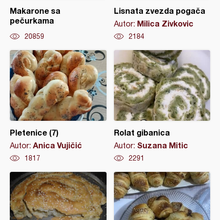
Makarone sa
Lisnata zvezda pogača
pečurkama
Milica Zivkovic
Autor:
20859
2184
Pletenice (7)
Rolat gibanica
Anica Vujičić
Suzana Mitic
Autor:
Autor:
1817
2291