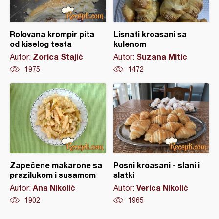
Rolovana krompir pita
Lisnati kroasani sa
od kiselog testa
kulenom
Zorica Stajić
Suzana Mitic
Autor:
Autor:
1975
1472
Zapečene makarone sa
Posni kroasani - slani i
prazilukom i susamom
slatki
Ana Nikolić
Verica Nikolić
Autor:
Autor:
1902
1965