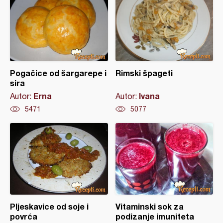
Pogačice od šargarepe i
Rimski špageti
sira
Erna
Ivana
Autor:
Autor:
5471
5077
Pljeskavice od soje i
Vitaminski sok za
povrća
podizanje imuniteta