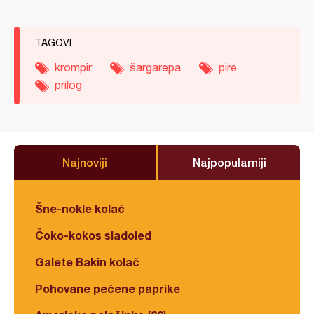
TAGOVI
krompir
šargarepa
pire
prilog
Najnoviji
Najpopularniji
Šne-nokle kolač
Čoko-kokos sladoled
Galete Bakin kolač
Pohovane pečene paprike