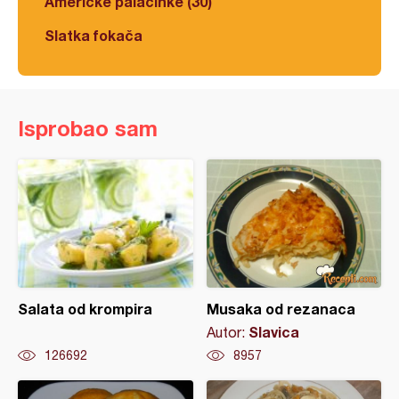
Americke palačinke (30)
Slatka fokača
Isprobao sam
Salata od krompira
Musaka od rezanaca
Slavica
Autor:
126692
8957