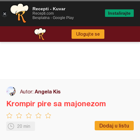
Recepti - Kuvar
Instalirajte
Recepti.com
Besplatna - Google Play
Ulogujte se
Angela Kis
Autor:
Krompir pire sa majonezom
Dodaj u listu
20 min