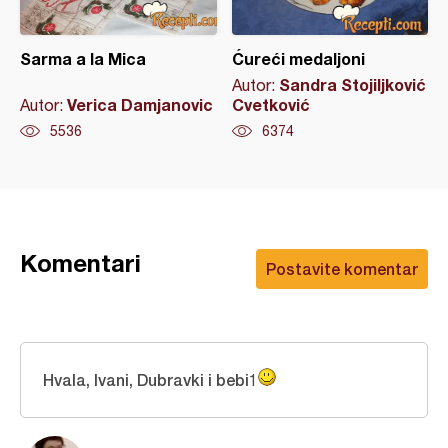
Sarma a la Mica
Ćureći medaljoni
Sandra Stojiljković
Autor:
Verica Damjanovic
Cvetković
Autor:
5536
6374
Komentari
Postavite komentar
Hvala, Ivani, Dubravki i bebi1