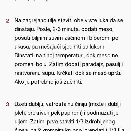
Na zagrejano ulje staviti obe vrste luka da se
dinstaju. Posle, 2-3 minuta, dodati meso,
posuti biljnim suvim začinom i biberom, po
ukusu, pa mešajući sjediniti sa lukom.
Dinstati, na tihoj temperaturi, dok meso ne
promeni boju. Zatim dodati paradajz, pasulj i
rastvorenu supu. Krčkati dok se meso uprži.
Ako je potrebno još začiniti.
Uzeti dublju, vatrostalnu činiju (može i dublji
pleh, prekriven pek papirom) i podmazati je
uljem. Zatim, prvo staviti 1/3 izdrobljenog
čipsa, pa 2 krompira krupno izrendati i 1/3 fila