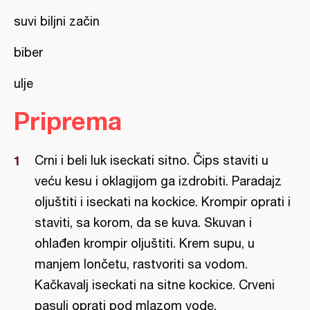
suvi biljni začin
biber
ulje
Priprema
Crni i beli luk iseckati sitno. Čips staviti u
veću kesu i oklagijom ga izdrobiti. Paradajz
oljuštiti i iseckati na kockice. Krompir oprati i
staviti, sa korom, da se kuva. Skuvan i
ohlađen krompir oljuštiti. Krem supu, u
manjem lončetu, rastvoriti sa vodom.
Kačkavalj iseckati na sitne kockice. Crveni
pasulj oprati pod mlazom vode.