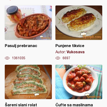
Pasulj prebranac
Punjene tikvice
Vukosava
Autor:
1361035
6697
Šareni slani rolat
Ćufte sa maslinama