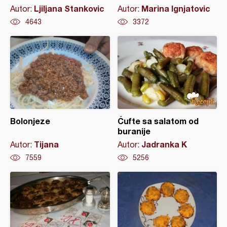
Ljiljana Stankovic
Marina Ignjatovic
Autor:
Autor:
4643
3372
Bolonjeze
Ćufte sa salatom od
buranije
Tijana
Jadranka K
Autor:
Autor:
7559
5256