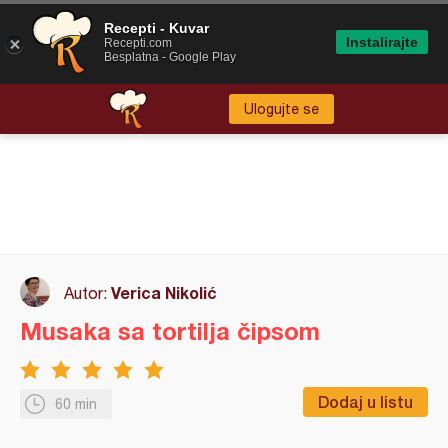
Recepti - Kuvar
Instalirajte
Recepti.com
Besplatna - Google Play
Ulogujte se
Verica Nikolić
Autor:
Musaka sa tortilja čipsom
Dodaj u listu
60 min