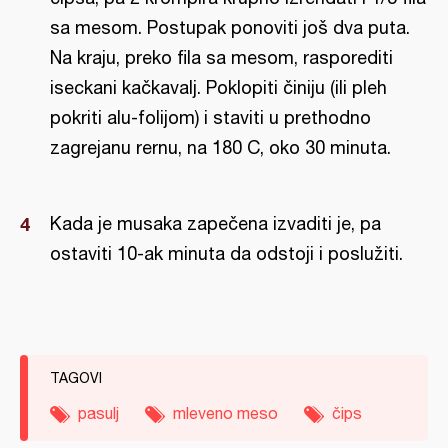
sa mesom. Postupak ponoviti još dva puta.
Na kraju, preko fila sa mesom, rasporediti
iseckani kačkavalj. Poklopiti činiju (ili pleh
pokriti alu-folijom) i staviti u prethodno
zagrejanu rernu, na 180 C, oko 30 minuta.
Kada je musaka zapečena izvaditi je, pa
ostaviti 10-ak minuta da odstoji i poslužiti.
TAGOVI
pasulj
mleveno meso
čips