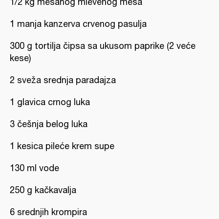
1/2 kg mešanog mlevenog mesa
1 manja kanzerva crvenog pasulja
300 g tortilja čipsa sa ukusom paprike (2 veće
kese)
2 sveža srednja paradajza
1 glavica crnog luka
3 češnja belog luka
1 kesica pileće krem supe
130 ml vode
250 g kačkavalja
6 srednjih krompira