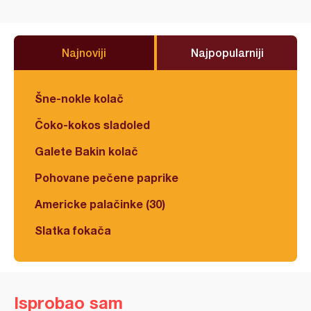
Najnoviji
Najpopularniji
Šne-nokle kolač
Čoko-kokos sladoled
Galete Bakin kolač
Pohovane pečene paprike
Americke palačinke (30)
Slatka fokača
Isprobao sam