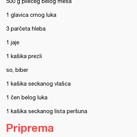
500 g pilećeg belog mesa
1 glavica crnog luka
3 parčeta hleba
1 jaje
1 kašika prezli
so, biber
1 kašika seckanog vlašca
1 čen belog luka
1 kašika seckanog lista peršuna
Priprema