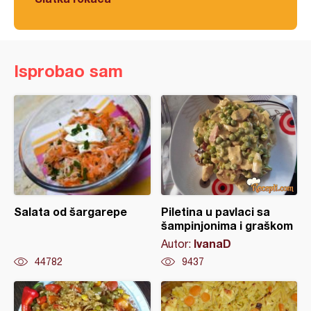
Isprobao sam
Salata od šargarepe
Piletina u pavlaci sa
šampinjonima i graškom
IvanaD
Autor:
44782
9437