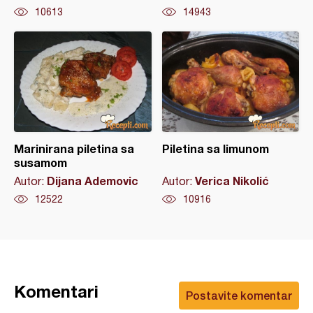
10613
14943
Marinirana piletina sa
Piletina sa limunom
susamom
Dijana Ademovic
Verica Nikolić
Autor:
Autor:
12522
10916
Komentari
Postavite komentar