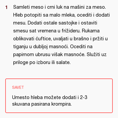
Samleti meso i crni luk na mašini za meso.
Hleb potopiti sa malo mleka, ocediti i dodati
mesu. Dodati ostale sastojke i ostaviti
smesu sat vremena u frižideru. Rukama
oblikovati ćuftice, uvaljati u brašno i pržiti u
tiganju u dubljoj masnoći. Ocediti na
papirnom ubrusu višak masnoće. Služiti uz
priloge po izboru ili salate.
SAVET
Umesto hleba možete dodati i 2-3
skuvana pasirana krompira.