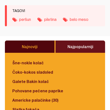
TAGOVI
peršun
piletina
belo meso
Najnoviji
Najpopularniji
Šne-nokle kolač
Čoko-kokos sladoled
Galete Bakin kolač
Pohovane pečene paprike
Americke palačinke (30)
Slatka fokača