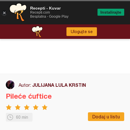
Recepti - Kuvar
Instalirajte
Recepti.com
Besplatna - Google Play
Ulogujte se
JULIJANA LULA KRSTIN
Autor:
Pileće ćuftice
Dodaj u listu
60 min