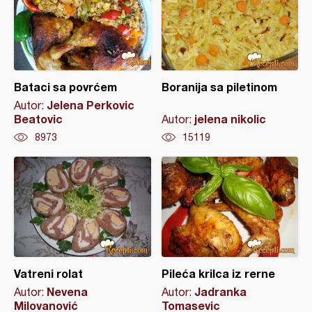
Bataci sa povrćem
Boranija sa piletinom
Jelena Perkovic
Autor:
Beatovic
jelena nikolic
Autor:
8973
15119
Vatreni rolat
Pileća krilca iz rerne
Nevena
Jadranka
Autor:
Autor:
Milovanović
Tomasevic