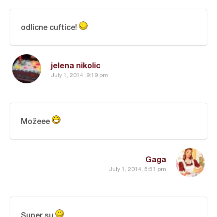
odlicne cuftice!
jelena nikolic
July 1, 2014, 9:19 pm
Možeee
Gaga
July 1, 2014, 5:51 pm
Super su