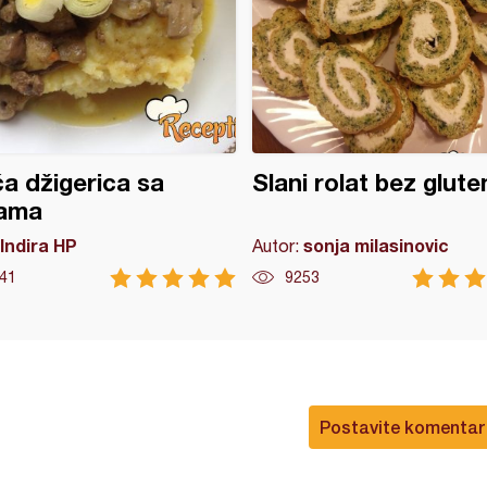
ća džigerica sa
Slani rolat bez glute
vama
Indira HP
sonja milasinovic
Autor:
41
9253
Postavite komentar