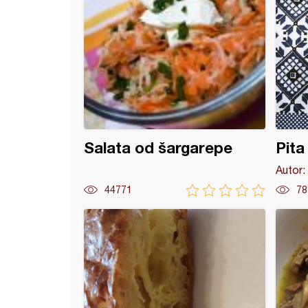
Salata od šargarepe
Pita
Autor:
44771
78
ena testenina sa 4 vrste sira