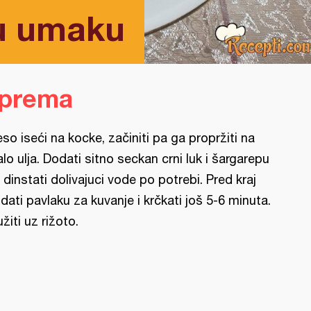
 u umaku
iprema
so iseći na kocke, začiniti pa ga propržiti na
lo ulja. Dodati sitno seckan crni luk i šargarepu
 dinstati dolivajuci vode po potrebi. Pred kraj
dati pavlaku za kuvanje i krčkati još 5-6 minuta.
užiti uz rižoto.