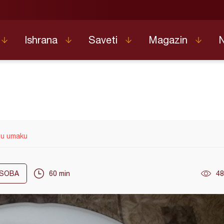
Ishrana
Saveti
Magazin
a u umaku
SOBA
60 min
48