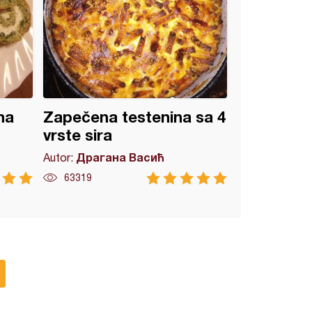
na
Zapečena testenina sa 4
vrste sira
Драгана Васић
Autor:
63319