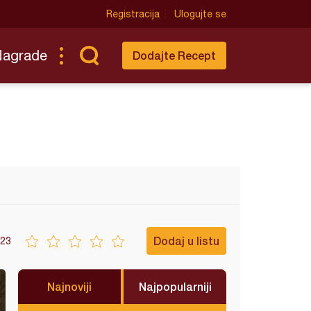
Registracija
Ulogujte se
Nagrade
Dodajte Recept
Dodaj u listu
23
Najnoviji
Najpopularniji