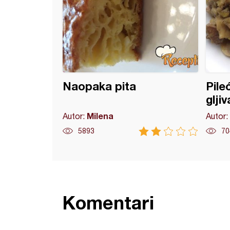
Naopaka pita
Pile
glji
Milena
Autor:
Autor:
5893
70
Komentari