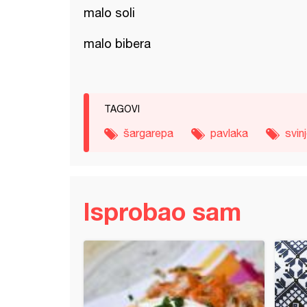
malo soli
malo bibera
TAGOVI
šargarepa
pavlaka
svin
Isprobao sam
torta (17)