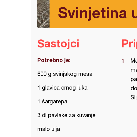
Svinjetina
Sastojci
Pr
Potrebno je:
Me
ma
600 g svinjskog mesa
pa
1 glavica crnog luka
do
Sl
1 šargarepa
3 dl pavlake za kuvanje
malo ulja