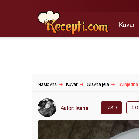
Kuvar
Naslovna
Kuvar
Glavna jela
Svinjetin
Ivana
Autor:
LAKO
4
O