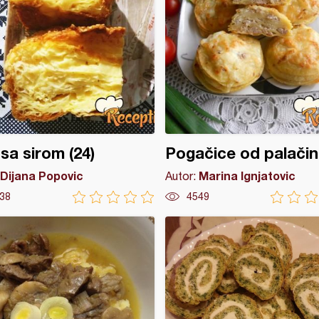
 sa sirom (24)
Pogačice od palačin
Dijana Popovic
Marina Ignjatovic
Autor:
38
4549