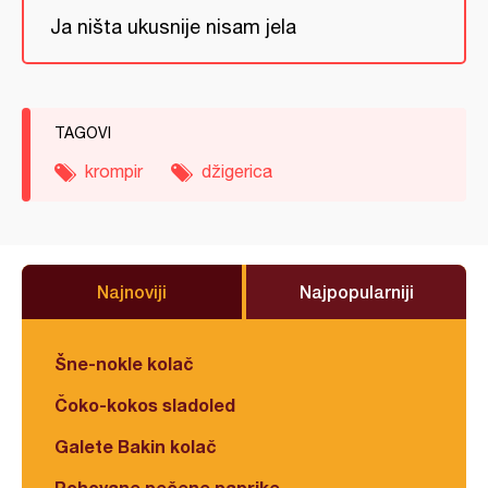
Ja ništa ukusnije nisam jela
TAGOVI
krompir
džigerica
Najnoviji
Najpopularniji
Šne-nokle kolač
Čoko-kokos sladoled
Galete Bakin kolač
Pohovane pečene paprike