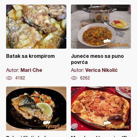
Batak sa krompirom
Juneće meso sa puno
povrća
Mari Che
Verica Nikolić
Autor:
Autor:
4182
6262