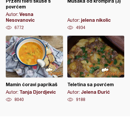
Prženi fileti skuše s
Musaka od krompira (3)
povrćem
Vesna
Autor:
Nesovanovic
jelena nikolic
Autor:
6772
4934
Mamin ćoravi paprikaš
Teletina sa povrćem
Tanja Djordjevic
Jelena Đurić
Autor:
Autor:
8040
9188