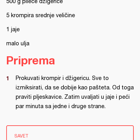
500 g pileće džigerice
5 krompira srednje veličine
1 jaje
malo ulja
Priprema
Prokuvati krompir i džigericu. Sve to
izmiksirati, da se dobije kao pašteta. Od toga
praviti pljeskavice. Zatim uvaljati u jaje i peći
par minuta sa jedne i druge strane.
SAVET