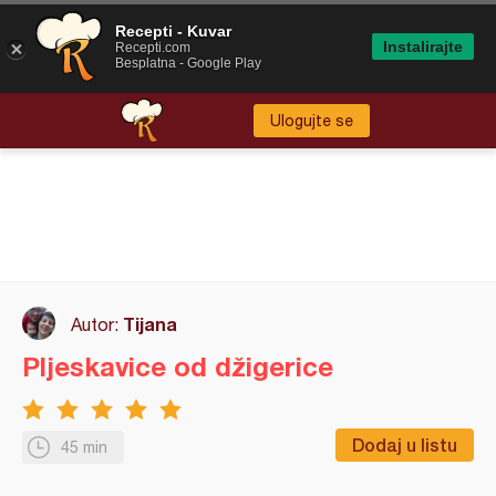
Recepti - Kuvar
Instalirajte
Recepti.com
Besplatna - Google Play
Ulogujte se
Tijana
Autor:
Pljeskavice od džigerice
Dodaj u listu
45 min