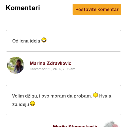
Komentari
Postavite komentar
Odlicna ideja
Marina Zdravkovic
September 30, 2014, 7:08 am
Volim džigu, i ovo moram da probam.
Hvala
za ideju
Marija Stamenković