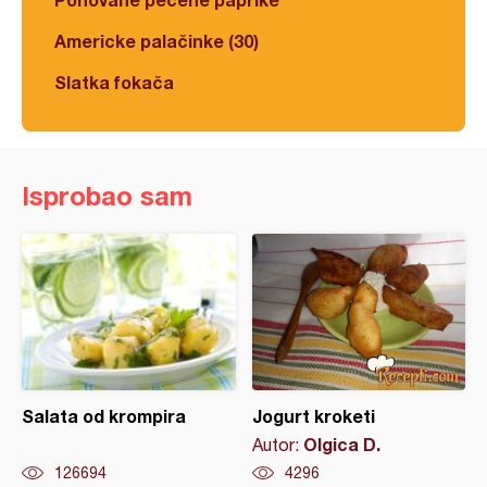
Americke palačinke (30)
Slatka fokača
Isprobao sam
Salata od krompira
Jogurt kroketi
Olgica D.
Autor:
126694
4296