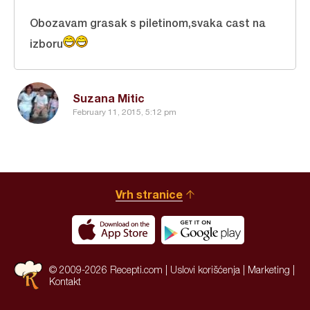
Obozavam grasak s piletinom,svaka cast na
izboru
Suzana Mitic
February 11, 2015, 5:12 pm
Vrh stranice
© 2009-2026 Recepti.com |
Uslovi korišćenja
|
Marketing
|
Kontakt