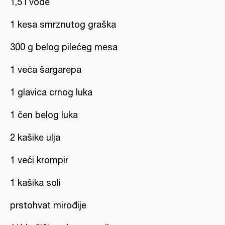
1,5 l vode
1 kesa smrznutog graška
300 g belog pilećeg mesa
1 veća šargarepa
1 glavica crnog luka
1 čen belog luka
2 kašike ulja
1 veći krompir
1 kašika soli
prstohvat mirođije