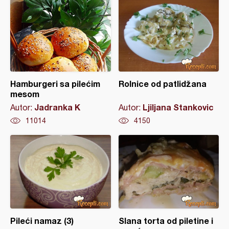
Hamburgeri sa pilećim
Rolnice od patlidžana
mesom
Jadranka K
Ljiljana Stankovic
Autor:
Autor:
11014
4150
Pileći namaz (3)
Slana torta od piletine i