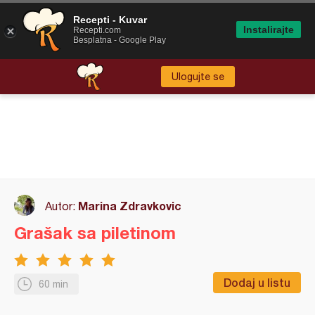
Recepti - Kuvar
Instalirajte
Recepti.com
Besplatna - Google Play
Ulogujte se
Marina Zdravkovic
Autor:
Grašak sa piletinom
Dodaj u listu
60 min