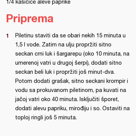
1/4 kašičice aleve paprike
Priprema
Piletinu staviti da se obari nekih 15 minuta u
1,5 l vode. Zatim na ulju propržiti sitno
seckan crni luk i šargarepu (oko 10 minuta, na
umerenoj vatri u drugoj šerpi), dodati sitno
seckan beli luk i propržiti još minut-dva.
Potom dodati grašak, sitno seckani krompir i
vodu sa prokuvanom piletinom, pa kuvati na
jačoj vatri oko 40 minuta. Isključiti šporet,
dodati alevu papriku, mirođiju i so. Ostaviti na
toploj ringli još 5 minuta.