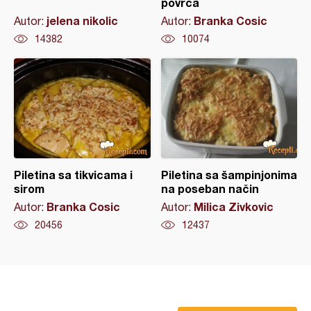
povrća
jelena nikolic
Branka Cosic
Autor:
Autor:
14382
10074
Piletina sa tikvicama i
Piletina sa šampinjonima
sirom
na poseban način
Branka Cosic
Milica Zivkovic
Autor:
Autor:
20456
12437