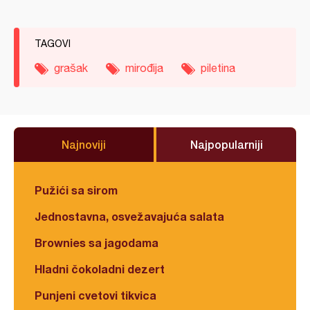
TAGOVI
grašak
mirođija
piletina
Najnoviji
Najpopularniji
Pužići sa sirom
Jednostavna, osvežavajuća salata
Brownies sa jagodama
Hladni čokoladni dezert
Punjeni cvetovi tikvica