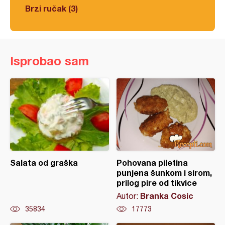
Brzi ručak (3)
Isprobao sam
Salata od graška
Pohovana piletina
punjena šunkom i sirom,
prilog pire od tikvice
Branka Cosic
Autor:
35834
17773