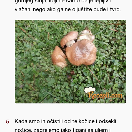
gornjeg sloja, koji ne samo da je lepljiv i
vlažan, nego ako ga ne oljuštite bude i tvrd.
Kada smo ih očistili od te kožice i odsekli
nožice, zagrejemo jako tiganj sa uljem i