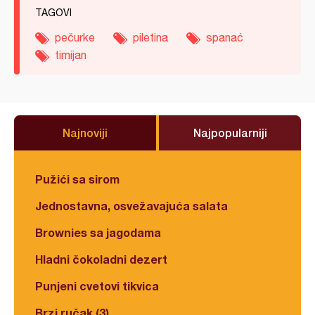
TAGOVI
pečurke
piletina
spanać
timijan
Najnoviji
Najpopularniji
Pužići sa sirom
Jednostavna, osvežavajuća salata
Brownies sa jagodama
Hladni čokoladni dezert
Punjeni cvetovi tikvica
Brzi ručak (3)