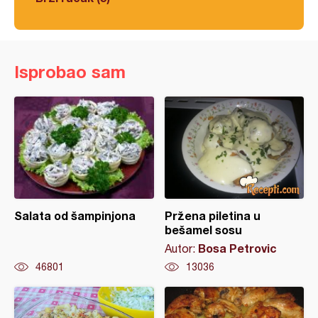
Isprobao sam
Salata od šampinjona
Pržena piletina u
bešamel sosu
Bosa Petrovic
Autor:
46801
13036