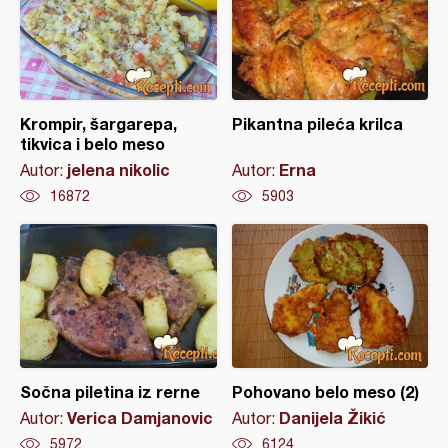
Krompir, šargarepa,
Pikantna pileća krilca
tikvica i belo meso
jelena nikolic
Erna
Autor:
Autor:
16872
5903
Sočna piletina iz rerne
Pohovano belo meso (2)
Verica Damjanovic
Danijela Žikić
Autor:
Autor:
5972
6124