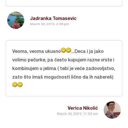
Jadranka Tomasevic
March 30, 2015, 2:09 pm
Veoma, veoma ukusno
...Deca i ja jako
volimo pečurke, pa često kupujem razne vrste i
kombinujem u jelima ( tebi je veće zadovoljstvo,
zato što imaš mogućnosti lično da ih nabereš)
Verica Nikolić
March 30, 2015, 11:53 am