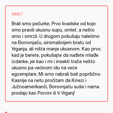
SAVET
Brali smo pečurke. Prvo livadske od koje
smo pravili ukusnu supu, omlet, a nešto
smo i smrzli. U drugom pokušaju naletimo
na Borovnjaču, siromašnijem bratu od
Vrganja, ali ništa manje ukusnom. Kao prvo
kad je berete, pokušajte da nađete mlađe
izdanke, jer kao i mi i insekti traže nešto
ukusno pa većinom idu na veće
egzemplare. Mi smo nabrali baš poprilično.
Kasnije na netu pročitam da Kinezi i
Južnoamerikanči, Borovnjaču suše i nama
prodaju kao Porcini ili ti Vrganj!