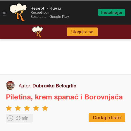
Recepti - Kuvar
Instalirajte
Recepti.com
Besplatna - Google Play
Ulogujte se
Dubravka Belogrlic
Autor:
Piletina, krem spanać i Borovnjača
Dodaj u listu
25 min