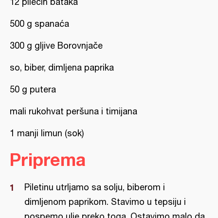
12 pilećih bataka
500 g spanaća
300 g gljive Borovnjače
so, biber, dimljena paprika
50 g putera
mali rukohvat peršuna i timijana
1 manji limun (sok)
Priprema
Piletinu utrljamo sa solju, biberom i
dimljenom paprikom. Stavimo u tepsiju i
pospemo ulje preko toga. Ostavimo malo da