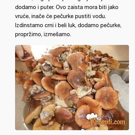
dodamo i puter. Ovo zaista mora biti jako
vruće, inače će pečurke pustiti vodu.
Izdinstamo crni i beli luk, dodamo pečurke,
propržimo, izmešamo.