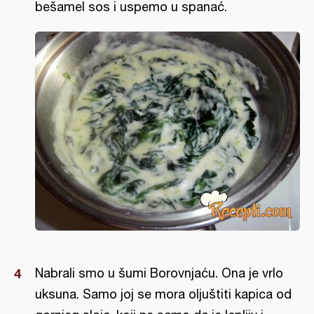
bešamel sos i uspemo u spanać.
Nabrali smo u šumi Borovnjaću. Ona je vrlo
uksuna. Samo joj se mora oljuštiti kapica od