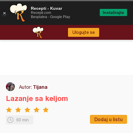
Recepti - Kuvar
Instalirajte
Recepti.com
Besplatna - Google Play
Ulogujte se
Tijana
Autor:
Lazanje sa keljom
Dodaj u listu
60 min