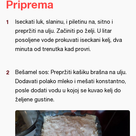
Priprema
Iseckati luk, slaninu, i piletinu na, sitno i
prepržiti na ulju. Začiniti po želji. U litar
posoljene vode prokuvati iseckani kelj, dva
minuta od trenutka kad provri.
Bešamel sos: Prepržiti kašiku brašna na ulju.
Dodavati polako mleko i mešati konstantno,
posle dodati vodu u kojoj se kuvao kelj do
željene gustine.