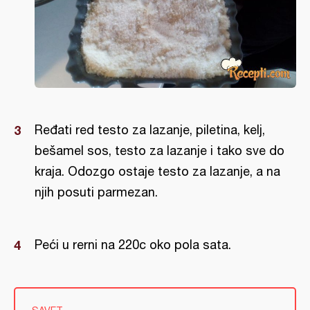
Ređati red testo za lazanje, piletina, kelj,
bešamel sos, testo za lazanje i tako sve do
kraja. Odozgo ostaje testo za lazanje, a na
njih posuti parmezan.
Peći u rerni na 220c oko pola sata.