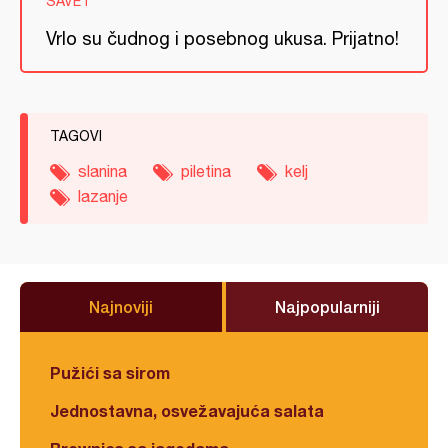
SAVET
Vrlo su čudnog i posebnog ukusa. Prijatno!
TAGOVI
slanina
piletina
kelj
lazanje
Najnoviji
Najpopularniji
Pužići sa sirom
Jednostavna, osvežavajuća salata