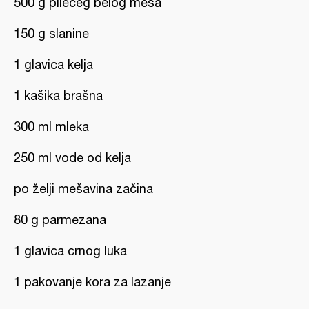
500 g pilećeg belog mesa
150 g slanine
1 glavica kelja
1 kašika brašna
300 ml mleka
250 ml vode od kelja
po želji mešavina začina
80 g parmezana
1 glavica crnog luka
1 pakovanje kora za lazanje