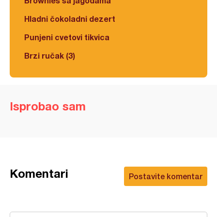
Brownies sa jagodama
Hladni čokoladni dezert
Punjeni cvetovi tikvica
Brzi ručak (3)
Isprobao sam
Komentari
Postavite komentar