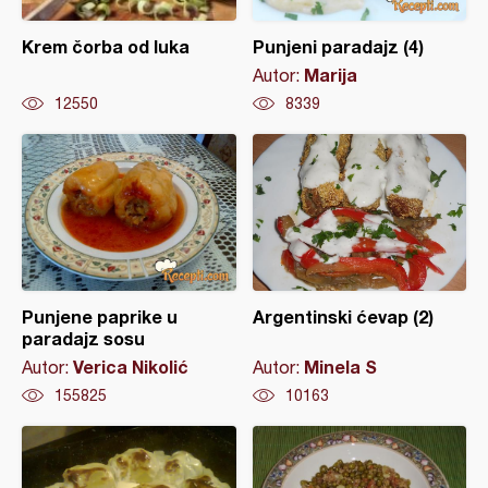
Krem čorba od luka
Punjeni paradajz (4)
Marija
Autor:
12550
8339
Punjene paprike u
Argentinski ćevap (2)
paradajz sosu
Verica Nikolić
Minela S
Autor:
Autor:
155825
10163