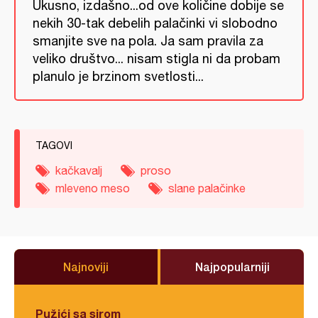
Ukusno, izdašno...od ove količine dobije se
nekih 30-tak debelih palačinki vi slobodno
smanjite sve na pola. Ja sam pravila za
veliko društvo... nisam stigla ni da probam
planulo je brzinom svetlosti...
TAGOVI
kačkavalj
proso
mleveno meso
slane palačinke
Najnoviji
Najpopularniji
Pužići sa sirom