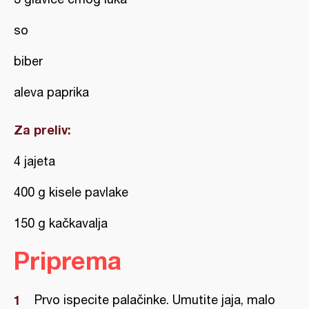
so
biber
aleva paprika
Za preliv:
4 jajeta
400 g kisele pavlake
150 g kačkavalja
Priprema
Prvo ispecite palačinke. Umutite jaja, malo