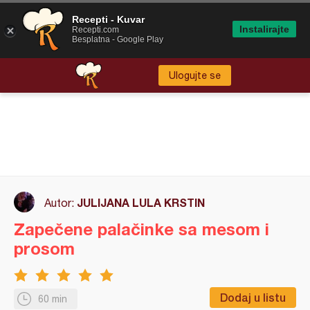
Recepti - Kuvar
Instalirajte
Recepti.com
Besplatna - Google Play
Ulogujte se
JULIJANA LULA KRSTIN
Autor:
Zapečene palačinke sa mesom i
prosom
Dodaj u listu
60 min