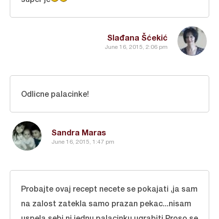
Slađana Šćekić
June 16, 2015, 2:06 pm
Odlicne palacinke!
Sandra Maras
June 16, 2015, 1:47 pm
Probajte ovaj recept necete se pokajati ,ja sam
na zalost zatekla samo prazan pekac...nisam
uspela sebi ni jednu palacinku ugrabiti.Proso se