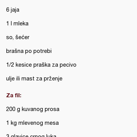
6 jaja
1 l mleka
so, šećer
brašna po potrebi
1/2 kesice praška za pecivo
ulje ili mast za prženje
Za fil:
200 g kuvanog prosa
1 kg mlevenog mesa
3 glavice crnog luka