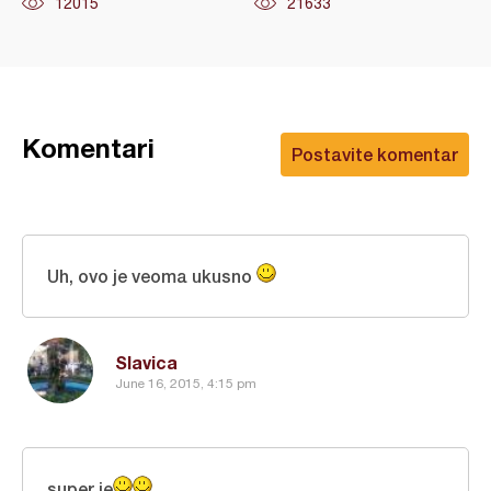
12015
21633
Komentari
Postavite komentar
Uh, ovo je veoma ukusno
Slavica
June 16, 2015, 4:15 pm
super je