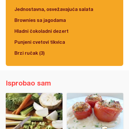
Jednostavna, osvežavajuća salata
Brownies sa jagodama
Hladni čokoladni dezert
Punjeni cvetovi tikvica
Brzi ručak (3)
Isprobao sam