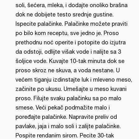
soli, šećera, mleka, i dodajte onoliko brašna
dok ne dobijete testo srednje gustine.
Ispecite palačinke. Palačinke možete praviti
po bilo kom receptu, sve jedno je. Proso
prethodnu noć operite i potopite do izjutra
da odstoji, odlijte višak vode i nalijte sa 3
šoljice vode. Kuvajte 10-tak minuta dok se
proso skroz ne skuva, a voda nestane. U
većem tiganju izdinstajte luk i mleveno meso,
začinite po ukusu. Umešajte u meso kuvani
proso. Filujte svaku palačinku sa po malo
smese. Veći pekač podmažite malo i
poređajte palačinke. Napravite preliv od
pavlake, jaja i malo soli i zalijte palačinke.
Pospite rendanim sirom. Pecite 30-tak