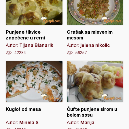
Punjene tikvice
Grašak sa mlevenim
zapečene u rerni
mesom
Tijana Blanarik
jelena nikolic
Autor:
Autor:
42284
56257
Kuglof od mesa
Ćufte punjene sirom u
belom sosu
Minela S
Marija
Autor:
Autor: