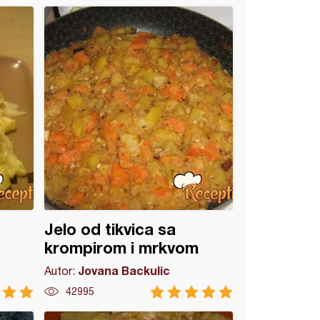
Jelo od tikvica sa
krompirom i mrkvom
Jovana Backulic
Autor:
42995