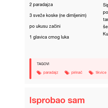
2 paradajza
Si
po
3 sveže koske (ne dimljenim)
ta
po ukusu začini
še
Ku
1 glavica crnog luka
TAGOVI
paradajz
pirinač
tikvice
Isprobao sam