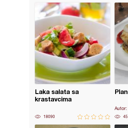
od tikvica sa krompirom i mrkvom
Laka salata sa
Plan
krastavcima
Autor:
18090
45
ka