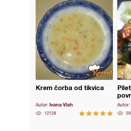
Krem čorba od tikvica
Pile
pov
Ivana Vlah
Autor:
Autor:
12128
59