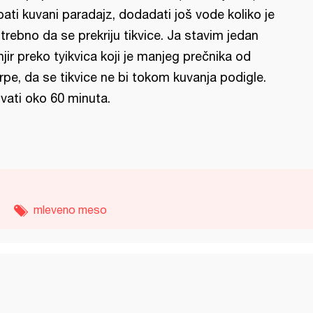
pati kuvani paradajz, dodadati još vode koliko je
trebno da se prekriju tikvice. Ja stavim jedan
njir preko tyikvica koji je manjeg prečnika od
rpe, da se tikvice ne bi tokom kuvanja podigle.
vati oko 60 minuta.
mleveno meso