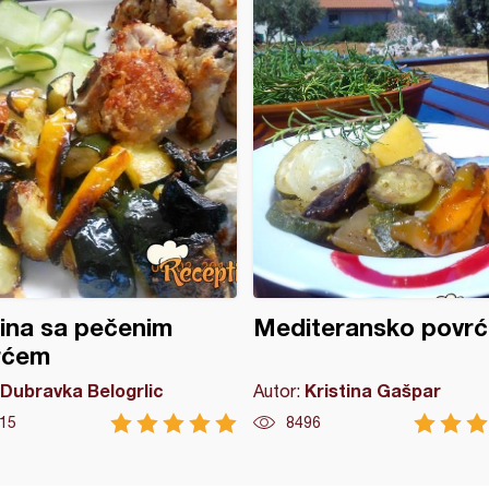
tina sa pečenim
Mediteransko povrć
rćem
Dubravka Belogrlic
Kristina Gašpar
Autor:
15
8496