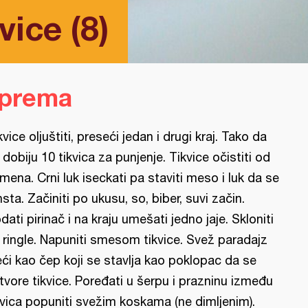
vice (8)
iprema
kvice oljuštiti, preseći jedan i drugi kraj. Tako da
 dobiju 10 tikvica za punjenje. Tikvice očistiti od
mena. Crni luk iseckati pa staviti meso i luk da se
nsta. Začiniti po ukusu, so, biber, suvi začin.
dati pirinač i na kraju umešati jedno jaje. Skloniti
 ringle. Napuniti smesom tikvice. Svež paradajz
eći kao čep koji se stavlja kao poklopac da se
tvore tikvice. Poređati u šerpu i prazninu između
kvica popuniti svežim koskama (ne dimljenim).