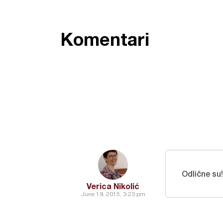
Komentari
Odlične su!
Verica Nikolić
June 19, 2015, 3:23 pm