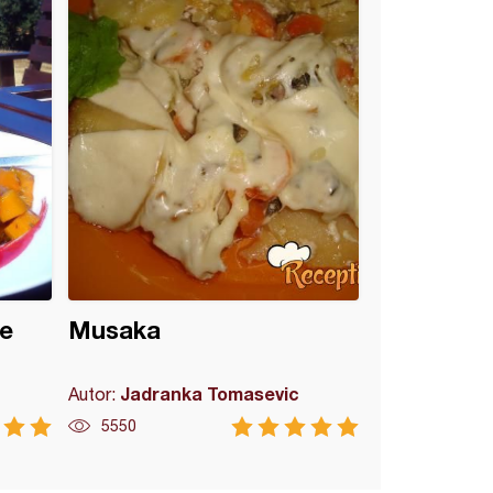
e
Musaka
Jadranka Tomasevic
Autor:
5550