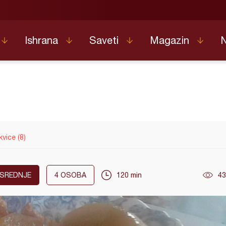
Ishrana
Saveti
Magazin
kvice (8)
SREDNJE
4
OSOBA
120 min
43