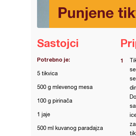
Punjene tik
Sastojci
Pr
Potrebno je:
Ti
se
5 tikvica
se
500 g mlevenog mesa
di
Do
100 g pirinača
sa
1 jaje
ic
za
500 ml kuvanog paradajza
ti