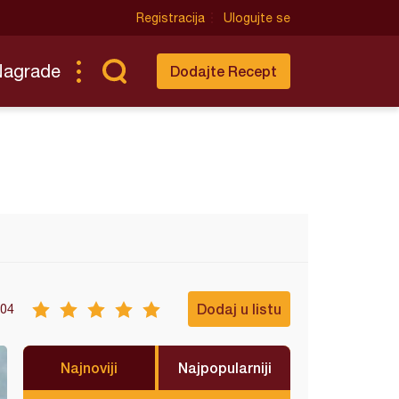
Registracija
Ulogujte se
Nagrade
Dodajte Recept
Dodaj u listu
04
Najnoviji
Najpopularniji