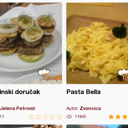
inski doručak
Pasta Bella
Jelena Petrović
Zvoncica
Autor:
11
11845