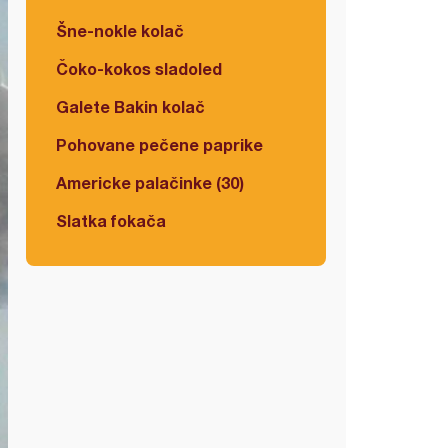
Šne-nokle kolač
Čoko-kokos sladoled
Galete Bakin kolač
Pohovane pečene paprike
Americke palačinke (30)
Slatka fokača