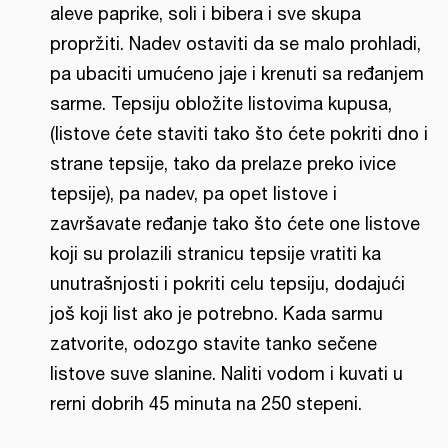
aleve paprike, soli i bibera i sve skupa
propržiti. Nadev ostaviti da se malo prohladi,
pa ubaciti umućeno jaje i krenuti sa ređanjem
sarme. Tepsiju obložite listovima kupusa,
(listove ćete staviti tako što ćete pokriti dno i
strane tepsije, tako da prelaze preko ivice
tepsije), pa nadev, pa opet listove i
završavate ređanje tako što ćete one listove
koji su prolazili stranicu tepsije vratiti ka
unutrašnjosti i pokriti celu tepsiju, dodajući
još koji list ako je potrebno. Kada sarmu
zatvorite, odozgo stavite tanko sečene
listove suve slanine. Naliti vodom i kuvati u
rerni dobrih 45 minuta na 250 stepeni.