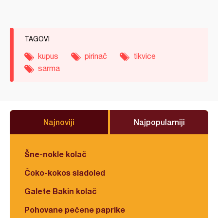
TAGOVI
kupus
pirinač
tikvice
sarma
Najnoviji
Najpopularniji
Šne-nokle kolač
Čoko-kokos sladoled
Galete Bakin kolač
Pohovane pečene paprike