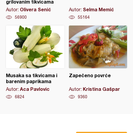
grilovanim tikvicama
Olivera Senić
Selma Memić
Autor:
Autor:
56900
55164
Musaka sa tikvicama i
Zapečeno povrće
barenim paprikama
Aca Pavlovic
Kristina Gašpar
Autor:
Autor:
6824
9360