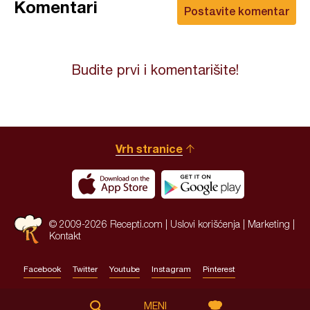
Komentari
Postavite komentar
Budite prvi i komentarišite!
Vrh stranice
© 2009-2026 Recepti.com |
Uslovi korišćenja
|
Marketing
|
Kontakt
Facebook
Twitter
Youtube
Instagram
Pinterest
Site by:
HALO