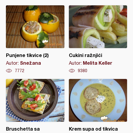
Punjene tikvice (2)
Cukini ražnjići
Snežana
Melita Keller
Autor:
Autor:
7772
9380
Bruschetta sa
Krem supa od tikvica