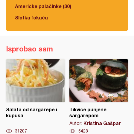
Americke palačinke (30)
Slatka fokača
Isprobao sam
Salata od šargarepe i
Tikvice punjene
kupusa
šargarepom
Kristina Gašpar
Autor:
31207
5428