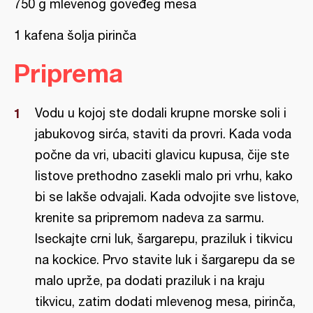
750 g mlevenog goveđeg mesa
1 kafena šolja pirinča
Priprema
Vodu u kojoj ste dodali krupne morske soli i
jabukovog sirća, staviti da provri. Kada voda
počne da vri, ubaciti glavicu kupusa, čije ste
listove prethodno zasekli malo pri vrhu, kako
bi se lakše odvajali. Kada odvojite sve listove,
krenite sa pripremom nadeva za sarmu.
Iseckajte crni luk, šargarepu, praziluk i tikvicu
na kockice. Prvo stavite luk i šargarepu da se
malo uprže, pa dodati praziluk i na kraju
tikvicu, zatim dodati mlevenog mesa, pirinča,