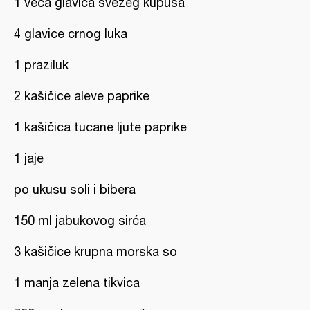
1 veća glavica svežeg kupusa
4 glavice crnog luka
1 praziluk
2 kašičice aleve paprike
1 kašičica tucane ljute paprike
1 jaje
po ukusu soli i bibera
150 ml jabukovog sirća
3 kašičice krupna morska so
1 manja zelena tikvica