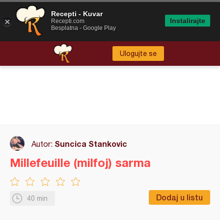
Recepti - Kuvar
Instalirajte
Recepti.com
Besplatna - Google Play
Ulogujte se
Suncica Stankovic
Autor:
Millefeuille (milfoj) sarma
Dodaj u listu
40 min