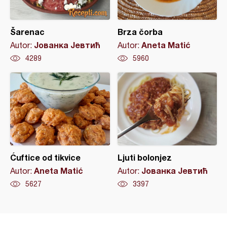
Šarenac
Brza čorba
Јованка Јевтић
Aneta Matić
Autor:
Autor:
4289
5960
Ćuftice od tikvice
Ljuti bolonjez
Aneta Matić
Јованка Јевтић
Autor:
Autor:
5627
3397