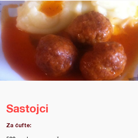
Sastojci
Za ćufte: