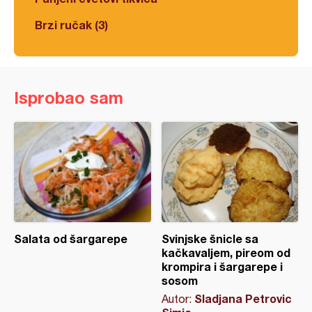
Brzi ručak (3)
Isprobao sam
Salata od šargarepe
Svinjske šnicle sa
kačkavaljem, pireom od
krompira i šargarepe i
sosom
Sladjana Petrovic
Autor: