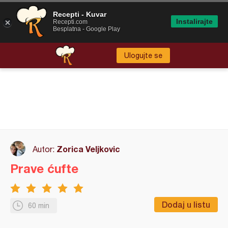
Recepti - Kuvar
Instalirajte
Recepti.com
Besplatna - Google Play
Ulogujte se
Zorica Veljkovic
Autor:
Prave ćufte
Dodaj u listu
60 min