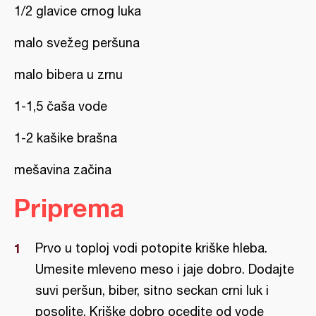
1/2 glavice crnog luka
malo svežeg peršuna
malo bibera u zrnu
1-1,5 čaša vode
1-2 kašike brašna
mešavina začina
Priprema
Prvo u toploj vodi potopite kriške hleba.
Umesite mleveno meso i jaje dobro. Dodajte
suvi peršun, biber, sitno seckan crni luk i
posolite. Kriške dobro ocedite od vode