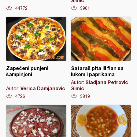
Simic
44772
3961
Zapečeni punjeni
Sataraš pita ili flan sa
šampinjoni
lukom i paprikama
Sladjana Petrovic
Autor:
Verica Damjanovic
Simic
Autor:
4726
3819