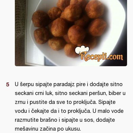
U šerpu sipajte paradajz pire i dodajte sitno
seckani crni luk, sitno seckani peršun, biber u
zrnu i pustite da sve to proključa. Sipajte
vodu i čekajte da i to proključa. U malo vode
razmutite brašno i sipajte u sos, dodajte
mešavinu začina po ukusu.