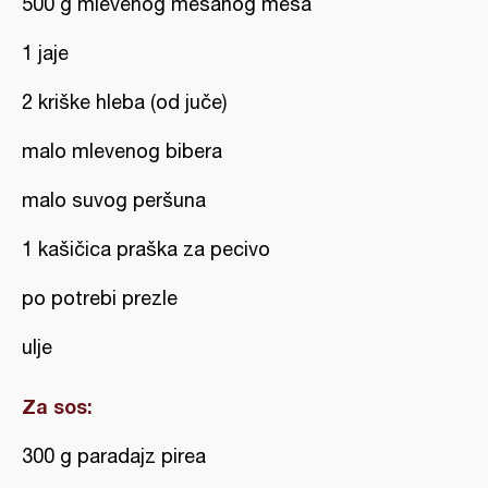
500 g mlevenog mešanog mesa
1 jaje
2 kriške hleba (od juče)
malo mlevenog bibera
malo suvog peršuna
1 kašičica praška za pecivo
po potrebi prezle
ulje
Za sos:
300 g paradajz pirea