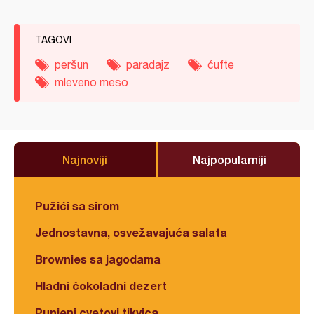
TAGOVI
peršun
paradajz
ćufte
mleveno meso
Najnoviji
Najpopularniji
Pužići sa sirom
Jednostavna, osvežavajuća salata
Brownies sa jagodama
Hladni čokoladni dezert
Punjeni cvetovi tikvica