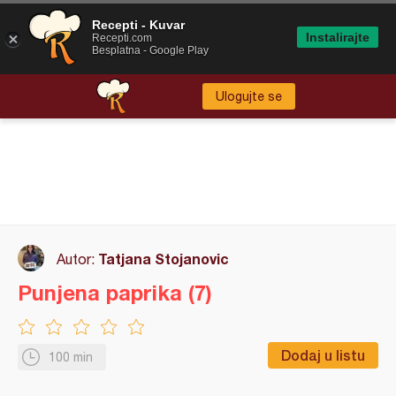
Recepti - Kuvar
Instalirajte
Recepti.com
Besplatna - Google Play
Ulogujte se
Tatjana Stojanovic
Autor:
Punjena paprika (7)
Dodaj u listu
100 min