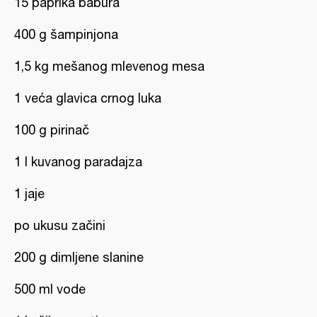
15 paprika babura
400 g šampinjona
1,5 kg mešanog mlevenog mesa
1 veća glavica crnog luka
100 g pirinač
1 l kuvanog paradajza
1 jaje
po ukusu začini
200 g dimljene slanine
500 ml vode