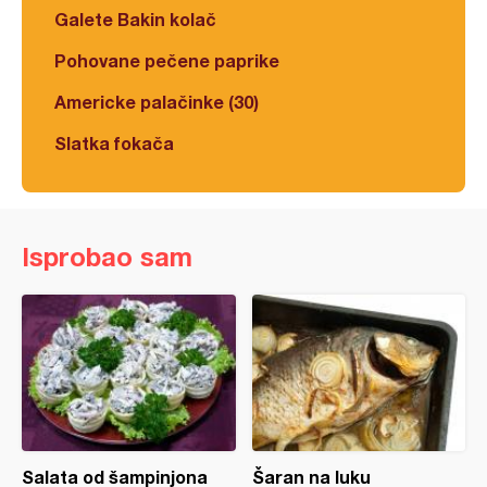
Galete Bakin kolač
Pohovane pečene paprike
Americke palačinke (30)
Slatka fokača
Isprobao sam
Salata od šampinjona
Šaran na luku