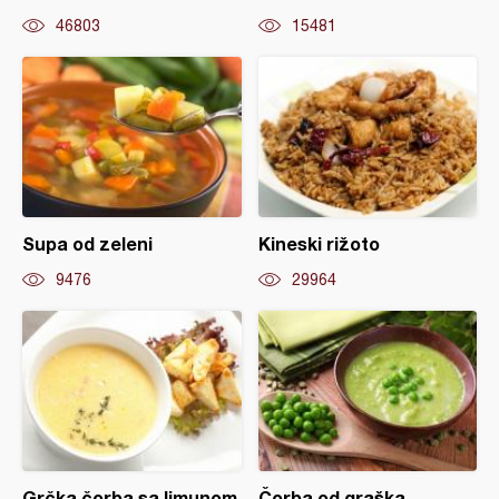
46803
15481
Supa od zeleni
Kineski rižoto
9476
29964
Grčka čorba sa limunom
Čorba od graška