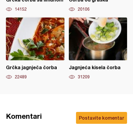
14152
20106
Grčka jagnječa čorba
Jagnjeća kisela čorba
22489
31209
Komentari
Postavite komentar