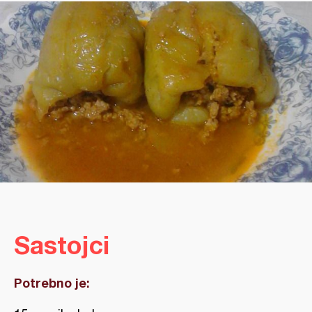
Sastojci
Potrebno je: