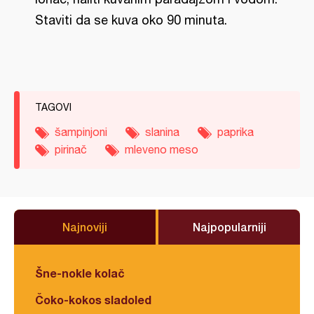
Staviti da se kuva oko 90 minuta.
TAGOVI
šampinjoni
slanina
paprika
pirinač
mleveno meso
Najnoviji
Najpopularniji
Šne-nokle kolač
Čoko-kokos sladoled