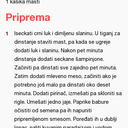
1 kašika masti
Priprema
Iseckati crni luk i dimljenu slaninu. U tiganj za
dinstanje staviti mast, pa kada se ugreje
dodati luk i slaninu. Nakon pet minuta
dinstanja dodati seckane šampinjone.
Začiniti pa dinstati sve zajedno pet minuta.
Zatim dodati mleveno meso, začiniti ako je
potrebno još malo pa dinstati oko deset
minuta. Dodati pirinač, izmešati pa skloniti sa
rigle. Umešati jedno jaje. Paprike babure
očistiti od semena pa ih napuniti
pripremljenom smesom. Poređati ih u dublji
lonac, naliti kuvanim paradajzom i vodom.