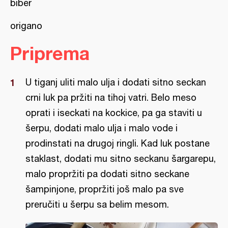
biber
origano
Priprema
U tiganj uliti malo ulja i dodati sitno seckan
crni luk pa pržiti na tihoj vatri. Belo meso
oprati i iseckati na kockice, pa ga staviti u
šerpu, dodati malo ulja i malo vode i
prodinstati na drugoj ringli. Kad luk postane
staklast, dodati mu sitno seckanu šargarepu,
malo propržiti pa dodati sitno seckane
šampinjone, propržiti još malo pa sve
preručiti u šerpu sa belim mesom.