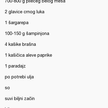
700-800 g pilećeg belog mesa
2 glavice crnog luka
1 šargarepa
100-150 g šampinjona
4 kašike brašna
1 kašičica aleve paprike
1 paradajz
po potrebi ulja
so
suvi biljni začin