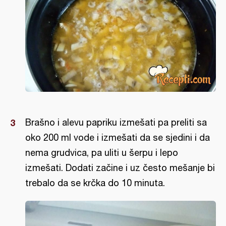
Brašno i alevu papriku izmešati pa preliti sa
oko 200 ml vode i izmešati da se sjedini i da
nema grudvica, pa uliti u šerpu i lepo
izmešati. Dodati začine i uz često mešanje bi
trebalo da se krčka do 10 minuta.