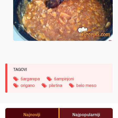
TAGOVI
šargarepa
šampinjoni
origano
piletina
belo meso
Najnoviji
Najpopularniji