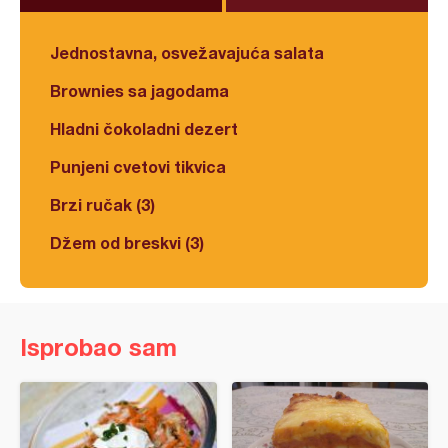
Jednostavna, osvežavajuća salata
Brownies sa jagodama
Hladni čokoladni dezert
Punjeni cvetovi tikvica
Brzi ručak (3)
Džem od breskvi (3)
Isprobao sam