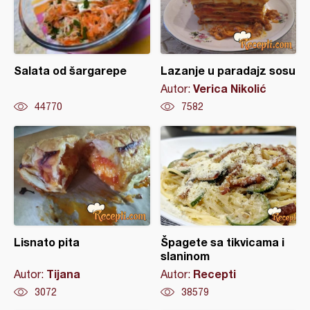
Salata od šargarepe
Lazanje u paradajz sosu
Verica Nikolić
Autor:
44770
7582
Lisnato pita
Špagete sa tikvicama i
slaninom
Tijana
Recepti
Autor:
Autor:
3072
38579