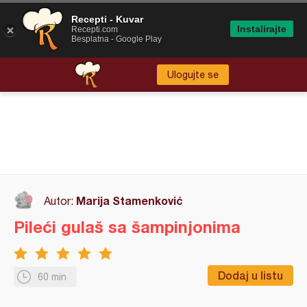
Recepti - Kuvar
Instalirajte
Recepti.com
Besplatna - Google Play
Ulogujte se
Marija Stamenković
Autor:
Pileći gulaš sa šampinjonima
Dodaj u listu
60 min