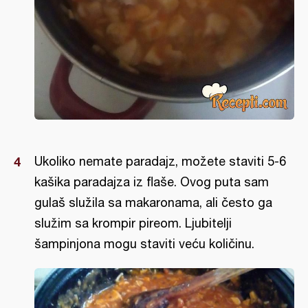
Ukoliko nemate paradajz, možete staviti 5-6
kašika paradajza iz flaše. Ovog puta sam
gulaš služila sa makaronama, ali često ga
služim sa krompir pireom. Ljubitelji
šampinjona mogu staviti veću količinu.