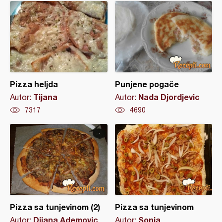
Pizza heljda
Punjene pogače
Tijana
Nada Djordjevic
Autor:
Autor:
7317
4690
Pizza sa tunjevinom (2)
Pizza sa tunjevinom
Dijana Ademovic
Sonja
Autor:
Autor: