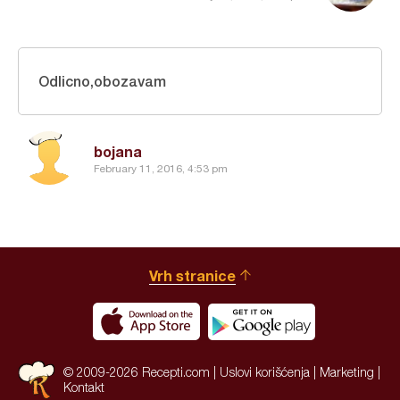
Odlicno,obozavam
bojana
February 11, 2016, 4:53 pm
Vrh stranice
© 2009-2026 Recepti.com |
Uslovi korišćenja
|
Marketing
|
Kontakt