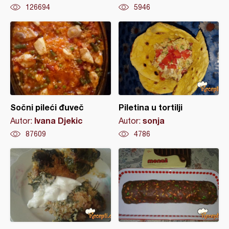
126694
5946
Sočni pileći đuveč
Piletina u tortilji
Ivana Djekic
sonja
Autor:
Autor:
87609
4786