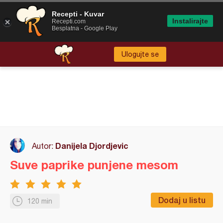
Recepti - Kuvar
Instalirajte
Recepti.com
Besplatna - Google Play
Ulogujte se
Danijela Djordjevic
Autor:
Suve paprike punjene mesom
Dodaj u listu
120 min