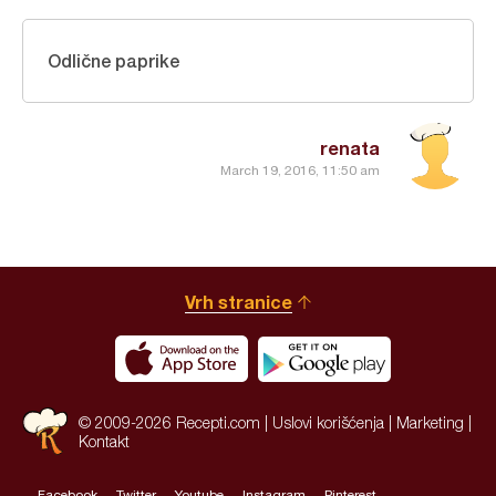
Odlične paprike
renata
March 19, 2016, 11:50 am
Vrh stranice
© 2009-2026 Recepti.com |
Uslovi korišćenja
|
Marketing
|
Kontakt
Facebook
Twitter
Youtube
Instagram
Pinterest