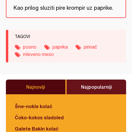
Kao prilog sluziti pire krompir uz paprike.
TAGOVI
posno
paprika
pirinač
mleveno meso
Najnoviji
Najpopularniji
Šne-nokle kolač
Čoko-kokos sladoled
Galete Bakin kolač