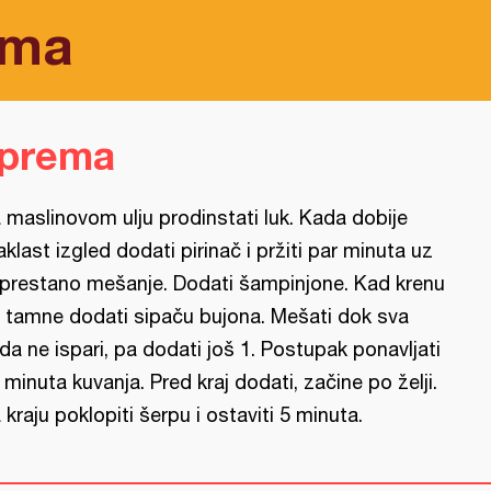
ima
iprema
 maslinovom ulju prodinstati luk. Kada dobije
aklast izgled dodati pirinač i pržiti par minuta uz
prestano mešanje. Dodati šampinjone. Kad krenu
 tamne dodati sipaču bujona. Mešati dok sva
da ne ispari, pa dodati još 1. Postupak ponavljati
 minuta kuvanja. Pred kraj dodati, začine po želji.
 kraju poklopiti šerpu i ostaviti 5 minuta.