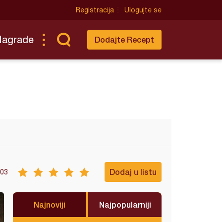
Registracija
Ulogujte se
Nagrade
Dodajte Recept
Dodaj u listu
03
Najnoviji
Najpopularniji