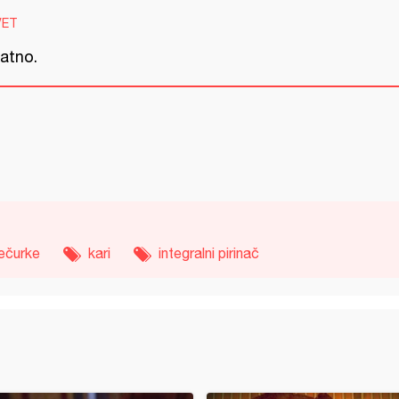
VET
jatno.
ečurke
kari
integralni pirinač