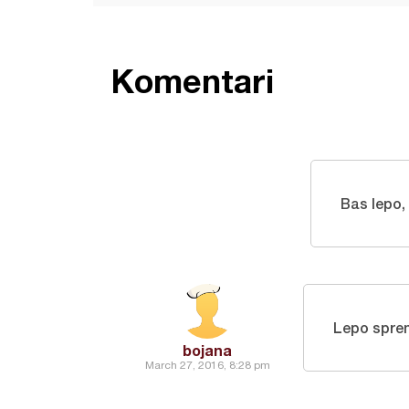
Komentari
Bas lepo,
Lepo spre
bojana
March 27, 2016, 8:28 pm