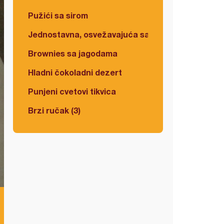
Pužići sa sirom
Jednostavna, osvežavajuća salata
Brownies sa jagodama
Hladni čokoladni dezert
Punjeni cvetovi tikvica
Brzi ručak (3)