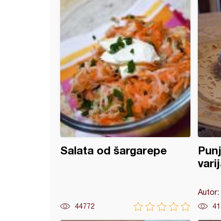
 pita sa spanaćem, šampinjonima i ...
Salata od šargarepe
Punj
vari
Autor:
44772
41