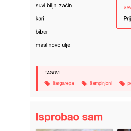
suvi biljni začin
SA
kari
Pri
biber
maslinovo ulje
TAGOVI
šargarepa
šampinjoni
p
Isprobao sam