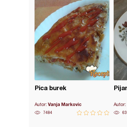
avice od piletine i šampinjona
Pica burek
Pija
Vanja Markovic
Autor:
Autor:
7484
63