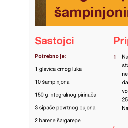
šampinjon
Sastojci
Pr
Potrebno je:
Na
st
1 glavica crnog luka
ne
10 šampinjona
da
vo
150 g integralnog pirinača
25
3 sipače povrtnog bujona
Na
2 barene šargarepe