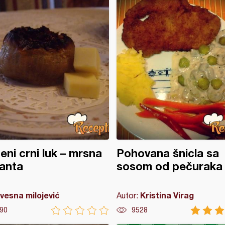
eni crni luk – mrsna
Pohovana šnicla sa
janta
sosom od pečuraka
vesna milojević
Kristina Virag
Autor:
90
9528