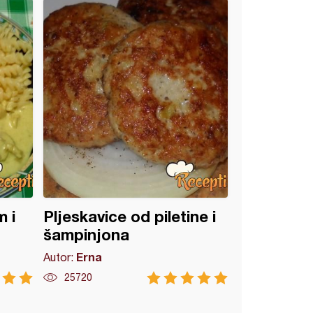
 i
Pljeskavice od piletine i
šampinjona
Erna
Autor:
25720