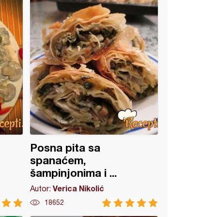
Posna pita sa
spanaćem,
šampinjonima i ...
Verica Nikolić
Autor:
18652