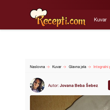
Kuvar
Naslovna
Kuvar
Glavna jela
Integralni 
Jovana Beba Šebez
Autor: