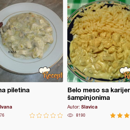
na piletina
Belo meso sa karijem
šampinjonima
Ivana
Slavica
Autor:
76
8190