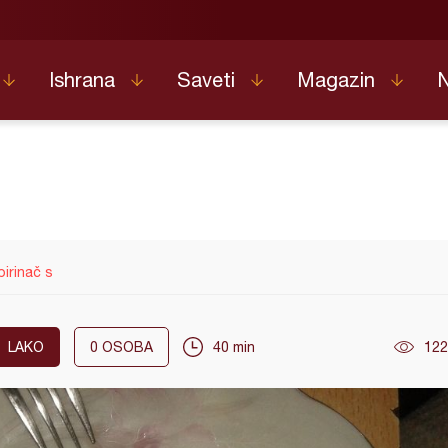
Ishrana
Saveti
Magazin
pirinač s
LAKO
0
OSOBA
40 min
122